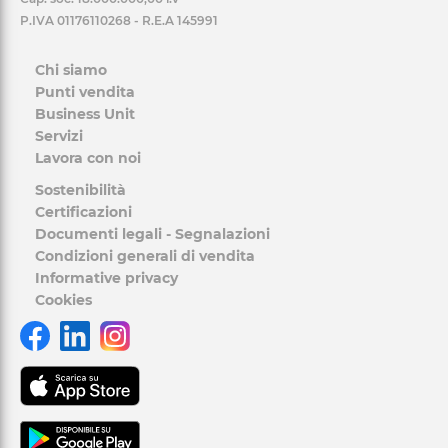
P.IVA 01176110268 - R.E.A 145991
Chi siamo
Punti vendita
Business Unit
Servizi
Lavora con noi
Sostenibilità
Certificazioni
Documenti legali - Segnalazioni
Condizioni generali di vendita
Informative privacy
Cookies