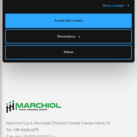
Mostra dettagli
Accetta tutti i cookie
Personalizza
Rifiuta
Marchiol S.p.A. Roncade (Treviso) Strada Treviso Mare, 10
Tel.
+39 0422 4271
Cap. soc. 18.000.000,00 i.v