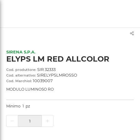
text.skipToContent
text.skipToNavigation
SIRENA S.P.A.
ELYPS LM RED ALLCOLOR
SIR 32333
Cod. produttore:
SIRELYPSLMROSSO
Cod. alternativo:
10039007
Cod. Marchiol:
MODULO LUMINOSO RO
Minimo
1
pz