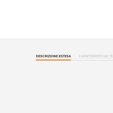
CURRENT
DESCRIZIONE ESTESA
CARATTERISTICHE T
TAB: