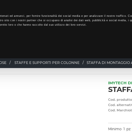
LO
30
GIORNI PER ISCRIVERTI, SCARICA SUBITO QUI IL TUO BIGLI
tenuti ed annunci, per fornire funzionalità dei social media e per analizzare il nostro traffico. Co
tro sito con i nostri partner che si occupano di analisi dei dati web, pubblicità e social media, i q
rnito loro o che hanno raccolto dal suo utilizzo dei loro servizi.
CHI SIAMO
PROGRAMMA FEDELTÀ
CORSI FORMAZIONE
OSE
/
STAFFE E SUPPORTI PER COLONNE
/
STAFFA DI MONTAGGIO 
IMYTECH D
STAFF
Cod. produtto
Cod. alternati
Cod. Marchiol
Minimo
1
pz