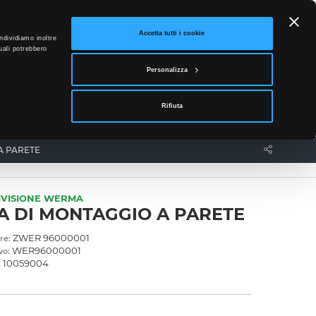
ETTO
Accetta tutti i cookie
ndividiamo inoltre
uali potrebbero
0
Personalizza
Accedi
Rifiuta
News
Contatti
A PARETE
IVISIONE WERMA
A DI MONTAGGIO A PARETE
ZWER 96000001
re:
WER96000001
vo:
10059004
: