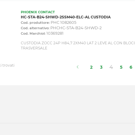
PHOENIX CONTACT
HC-STA-B24-SHWD-2SSM40-ELC-AL CUSTODIA
PHC 1082605
Cod. produttore:
PHCHC-STA-B24-SHWD-2
Cod. alternativo:
10369281
Cod. Marchiol:
CUSTODIA ZOCC 24P H84,7 2XM40 LAT 2 LEVE AL CON BLOC
TRASVERSALE
i trovati
(current
4
2
3
5
6