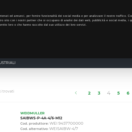
LO
32
GIORNI PER ISCRIVERTI, SCARICA SUBITO QUI IL TUO BIGLI
tenuti ed annunci, per fornire funzionalità dei social media e per analizzare il nostro traffico. Co
tro sito con i nostri partner che si occupano di analisi dei dati web, pubblicità e social media, i q
rnito loro o che hanno raccolto dal suo utilizzo dei loro servizi.
CHI SIAMO
PROGRAMMA FEDELTÀ
CORSI FORMAZIONE
STRIALI
i trovati
(current
4
2
3
5
6
WEIDMULLER
SAIBWS-P-4A-4/6-M12
WEI 9457700000
Cod. produttore:
WEISAIBW-4/7
Cod. alternativo: