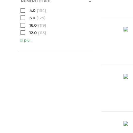
NUMERO DI POLI
4.0
(134)
6.0
(125)
16.0
(119)
12.0
(115)
di più...