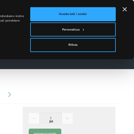
ETTO
Accetta tutti i cookie
ndividiamo inoltre
uali potrebbero
0
Personalizza
Accedi
Rifiuta
News
Contatti
)
pz
Aggiungi al carrello