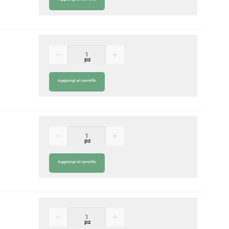
pz
Aggiungi al carrello
pz
Aggiungi al carrello
pz