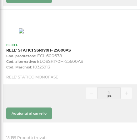
EL.CO.
RELE' STATICI SSR170H- 25600AS
ECL 600678
Cod. produttore:
ELOSSR170H-25600AS
Cod. alternativo:
10323913
Cod. Marchiol:
RELE' STATICO MONOFASE
pz
Aggiungi al carrello
15.199 Prodotti trovati