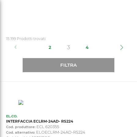
text.skipToContent
text.skipToNavigation
15.199 Prodotti trovati
(current)
3
2
4
FILTRA
EL.CO.
INTERFACCIA ECLRM-24AD- RS224
ECL 620355
Cod. produttore:
ELOECLRM-24AD-RS224
Cod. alternativo: