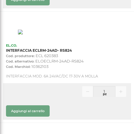
EL.CO.
INTERFACCIA ECLRM-24AD- RS824
ECL 620383
Cod. produttore:
ELOECLRM-24AD-RS824
Cod. alternativo:
10362103
Cod. Marchiol:
INTERFACCIA MOD. 6A 24VAC/DC 17-30V A MOLLA
pz
Aggiungi al carrello