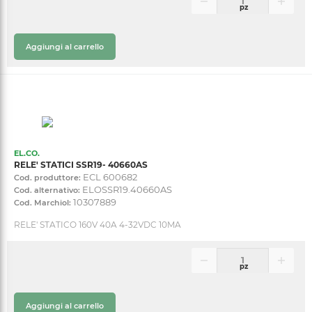
pz
Aggiungi al carrello
EL.CO.
RELE' STATICI SSR19- 40660AS
ECL 600682
Cod. produttore:
ELOSSR19.40660AS
Cod. alternativo:
10307889
Cod. Marchiol:
RELE' STATICO 160V 40A 4-32VDC 10MA
pz
Aggiungi al carrello