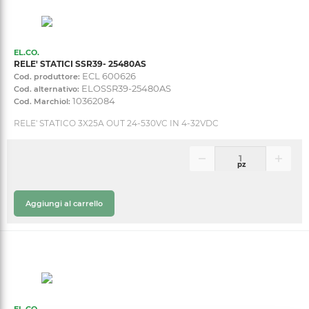
EL.CO.
RELE' STATICI SSR39- 25480AS
ECL 600626
Cod. produttore:
ELOSSR39-25480AS
Cod. alternativo:
10362084
Cod. Marchiol:
RELE' STATICO 3X25A OUT 24-530VC IN 4-32VDC
pz
Aggiungi al carrello
EL.CO.