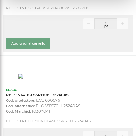
RELE' STATICO TRIFASE 48-600VAC 4-32VDC
pz
Aggiungi al carrello
EL.CO.
RELE' STATICI SSR170H- 25240AS
ECL 600676
Cod. produttore:
ELOSSR170H-25240AS
Cod. alternativo:
10307041
Cod. Marchiol:
RELE' STATICO MONOFASE SSR170H-25240AS