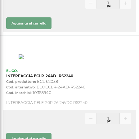
pz
Aggiungi al carrello
EL.CO.
INTERFACCIA ECLR-24AD- RS2240
ECL 620381
Cod. produttore:
ELOECLR-24AD-RS2240
Cod. alternativo:
10358540
Cod. Marchiol:
INTERFACCIA RELE' 20P 2A 24VDC RS2240
pz
Aggiungi al carrello