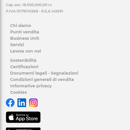
Cap. soc. 18.000.000,00 i.v
P.IVA 01176110268 - R.E.A 145991
Chi siamo
Punti vendita
Business Unit
Servizi
Lavora con noi
Sostenibilità
Certificazioni
Documenti legali - Segnalazioni
Condizioni generali di vendita
Informative privacy
Cookies