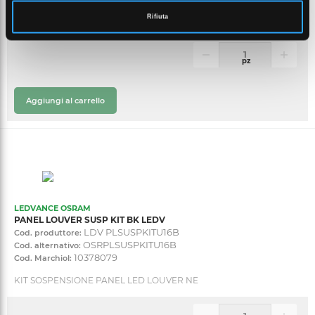
Rifiuta
ADATTATORE INSERT+1 AN
pz
Aggiungi al carrello
LEDVANCE OSRAM
PANEL LOUVER SUSP KIT BK LEDV
LDV PLSUSPKITU16B
Cod. produttore:
OSRPLSUSPKITU16B
Cod. alternativo:
10378079
Cod. Marchiol:
KIT SOSPENSIONE PANEL LED LOUVER NE