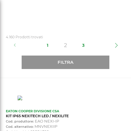
text.skipToContent
text.skipToNavigation
4.160 Prodotti trovati
(current)
2
1
3
FILTRA
EATON COOPER DIVISIONE CSA
KIT IP65 NEXITECH LED / NEXILITE
EAO NEXI-IP
Cod. produttore:
MNVNEXIIP
Cod. alternativo: