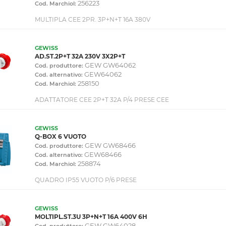
256223
Cod. Marchiol:
MULTIPLA CEE 2PR. 3P+N+T 16A 380V
GEWISS
AD.ST.2P+T 32A 230V 3X2P+T
GEW GW64062
Cod. produttore:
GEW64062
Cod. alternativo:
258150
Cod. Marchiol:
ADATTATORE CEE 2P+T 32A P/4 PRESE CEE
GEWISS
Q-BOX 6 VUOTO
GEW GW68466
Cod. produttore:
GEW68466
Cod. alternativo:
258874
Cod. Marchiol:
QUADRO IP55 VUOTO P/6 PRESE
GEWISS
MOLTIPL.ST.3U 3P+N+T 16A 400V 6H
GEW GW64028
Cod. produttore: