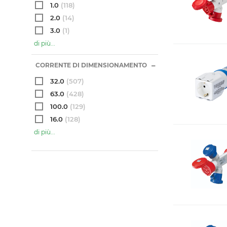
1.0
(118)
2.0
(14)
3.0
(1)
di più...
CORRENTE DI DIMENSIONAMENTO
32.0
(507)
63.0
(428)
100.0
(129)
16.0
(128)
di più...