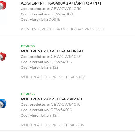
AD.ST.3P+N+T 16A 400V 2P+T/3P+T/3P+N+T
GEW GW64060
Cod. produttore:
GEW64060
Cod. alternativo:
300916
Cod. Marchiol:
ADATTATORE CEE 3P+N+T 16A P/3 PRESE CEE
GEWISS
MOLTIPL.ST.2U 3P+T 16A 400V 6H
GEW GW64013
Cod. produttore:
GEW64013
Cod. alternativo:
341123
Cod. Marchiol:
MULTIPLA CEE 2PR. 3P+T 16A 380V
GEWISS
MOLTIPL.ST.2U 2P+T 16A 230V 6H
GEW GW64010
Cod. produttore:
GEW64010
Cod. alternativo:
341124
Cod. Marchiol:
MULTIPLA CEE 2PR. 2P+T 16A 220V