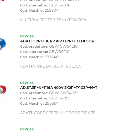
GEW64028
Cod. alternativo:
259304
Cod. Marchiol:
MULTIPLA CEE 3PR. 3P+N+T 16A 380V
GEWISS
ADAT.IC 2P+T 16A 230V 1X2P+T TEDESCA
GEW GW64210
Cod. produttore:
GEW64210
Cod. alternativo:
273240
Cod. Marchiol:
ADATTATORE DA CEE A TEDESCA
GEWISS
AD.ST.3P+N+T 16A 400V 2X2P+T/1X3P+N+T
GEW GW64059
Cod. produttore:
GEW64059
Cod. alternativo:
296364
Cod. Marchiol:
ADATTATORE CEE 3P+N+T P/3 PRESE CEE
GEWISS