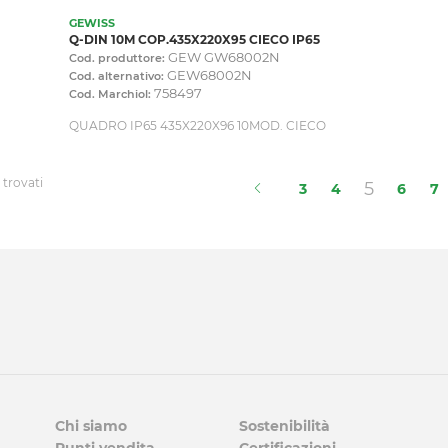
GEWISS
Q-DIN 10M COP.435X220X95 CIECO IP65
GEW GW68002N
Cod. produttore:
GEW68002N
Cod. alternativo:
758497
Cod. Marchiol:
QUADRO IP65 435X220X96 10MOD. CIECO
 trovati
(current
5
3
4
6
7
Chi siamo
Sostenibilità
Punti vendita
Certificazioni