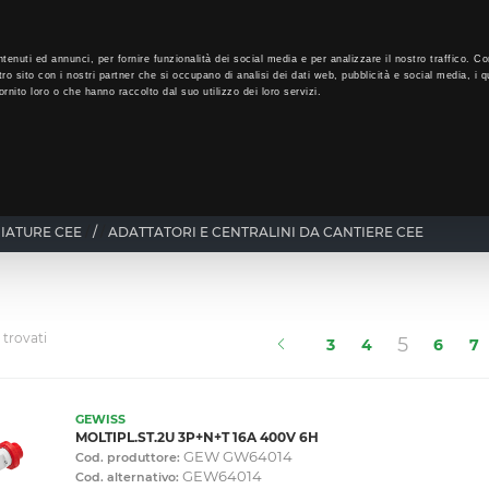
LO
32
GIORNI PER ISCRIVERTI, SCARICA SUBITO QUI IL TUO BIGLI
tenuti ed annunci, per fornire funzionalità dei social media e per analizzare il nostro traffico. Co
tro sito con i nostri partner che si occupano di analisi dei dati web, pubblicità e social media, i q
rnito loro o che hanno raccolto dal suo utilizzo dei loro servizi.
CHI SIAMO
PROGRAMMA FEDELTÀ
CORSI FORMAZIONE
IATURE CEE
/
ADATTATORI E CENTRALINI DA CANTIERE CEE
 trovati
(current
5
3
4
6
7
GEWISS
MOLTIPL.ST.2U 3P+N+T 16A 400V 6H
GEW GW64014
Cod. produttore:
GEW64014
Cod. alternativo: