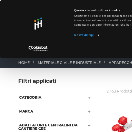
text.skipToContent
text.skipToNavigation
SO
Questo sito web utilizza i cookie
Utilizziamo i cookie per personalizzare con
informazioni sul modo in cui utilizza il nos
combinarle con altre informazioni che ha fo
Mostra dettagli
PRODOTTI
PUNTI VENDITA
BUSINESS UNIT
HOME
/
MATERIALE CIVILE E INDUSTRIALE
/
APPARECCH
Filtri applicati
2.453 Prodotti
CATEGORIA
MARCA
ADATTATORI E CENTRALINI DA
CANTIERE CEE