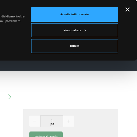
ETTO
Accetta tutti i cookie
ndividiamo inoltre
uali potrebbero
0
Personalizza
Accedi
Rifiuta
News
Contatti
)
pz
Aggiungi al carrello