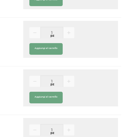
pz
Aggiungi al carrello
pz
Aggiungi al carrello
pz