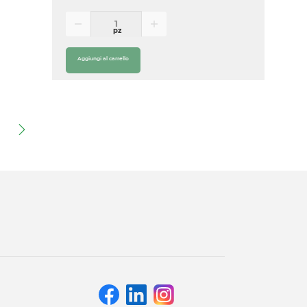
pz
Aggiungi al carrello
)