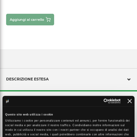
Aggiungi al carrello
DESCRIZIONE ESTESA
La nostra gamma di trasformatori a secco comprende potenze da
kVA20 a kVA1600. Per applicazioni speciali e impianti fotovoltaici a
basse perdite ed alto rendimento. A richiesta con schermo per messa
Questo sito web utilizza i cookie
a terra e box di protezione.
Utilizziamo i cookie per personalizzare contenuti ed annunci, per fornire funzionalità dei
social media e per analizzare il nostro traffico. Condividiamo inoltre informazioni sul
modo in cui utilizza il nostro sito con i nostri partner che si occupano di analisi dei dati
web, pubblicità e social media, i quali potrebbero combinarle con altre informazioni che