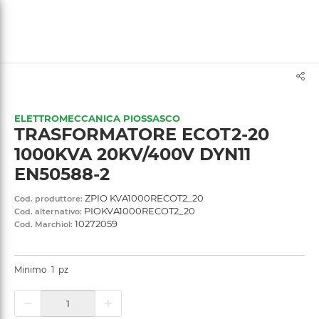
text.skipToContent
text.skipToNavigation
ELETTROMECCANICA PIOSSASCO
TRASFORMATORE ECOT2-20
1000KVA 20KV/400V DYN11
EN50588-2
ZPIO KVA1000RECOT2_20
Cod. produttore:
PIOKVA1000RECOT2_20
Cod. alternativo:
10272059
Cod. Marchiol:
Minimo
1
pz