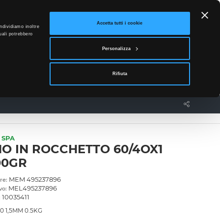
ETTO
Accetta tutti i cookie
ndividiamo inoltre
uali potrebbero
0
Personalizza
Accedi
Rifiuta
News
Contatti
 SPA
O IN ROCCHETTO 60/4OX1
00GR
MEM 495237896
re:
MEL495237896
vo:
10035411
:
0 1,5MM 0.5KG