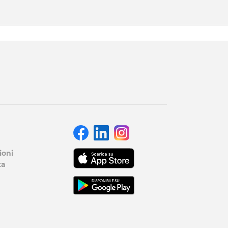
ioni
ta