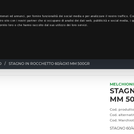
LO
33
GIORNI PER ISCRIVERTI, SCARICA SUBITO QUI IL TUO BIGLI
tenuti ed annunci, per fornire funzionalità dei social media e per analizzare il nostro traffico. Co
tro sito con i nostri partner che si occupano di analisi dei dati web, pubblicità e social media, i q
rnito loro o che hanno raccolto dal suo utilizzo dei loro servizi.
CHI SIAMO
PROGRAMMA FEDELTÀ
CORSI FORMAZIONE
O
/
STAGNO IN ROCCHETTO 60/4OX1 MM 500GR
MELCHIONI
STAGN
MM 5
Cod. produtto
Cod. alternati
Cod. Marchiol
STAGNO 60/4