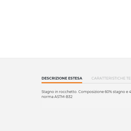
CURRENT
DESCRIZIONE ESTESA
CARATTERISTICHE T
TAB:
Stagno in rocchetto. Composizione 60% stagno e 40%
norma ASTM-B32