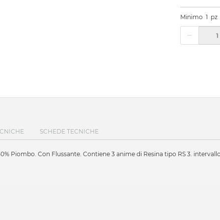
Minimo
1
pz
ECNICHE
SCHEDE TECNICHE
 Piombo. Con Flussante. Contiene 3 anime di Resina tipo RS 3. intervallo d