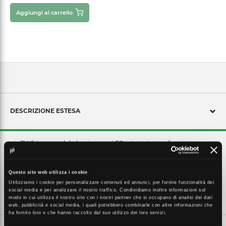
Aggiungi al carrello
DESCRIZIONE ESTESA
miniTWS è un modulo luminoso a LED integrato con funzione
STEADY (luce fissa) e FLASHING (luce lampeggiante). Disponibile con
lente allCOLOR e allCLEAR .
Questo sito web utilizza i cookie
Utilizziamo i cookie per personalizzare contenuti ed annunci, per fornire funzionalità dei
social media e per analizzare il nostro traffico. Condividiamo inoltre informazioni sul
CARATTERISTICHE TECNICHE
modo in cui utilizza il nostro sito con i nostri partner che si occupano di analisi dei dati
web, pubblicità e social media, i quali potrebbero combinarle con altre informazioni che
ha fornito loro o che hanno raccolto dal suo utilizzo dei loro servizi.