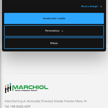
SCHEDE TECNICHE
Mostra dettagli
Accetta tutti i cookie
Personalizza
Rifiuta
Marchiol S.p.A. Roncade (Treviso) Strada Treviso Mare, 10
Tel.
+39 0422 4271