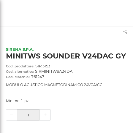
text.skipToContent
text.skipToNavigation
SIRENA S.P.A.
MINITWS SOUNDER V24DAC GY
SIR 31531
Cod. produttore:
SIRMINITWSA24DA
Cod. alternativo:
761247
Cod. Marchiol:
MODULO ACUSTICO MAGNETODINAMICO 24VCA/CC
Minimo
1
pz