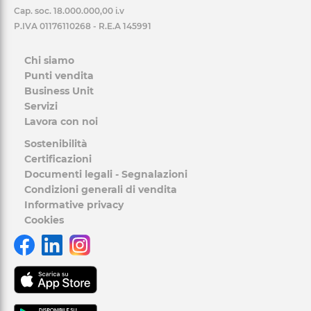
Cap. soc. 18.000.000,00 i.v
P.IVA 01176110268 - R.E.A 145991
Chi siamo
Punti vendita
Business Unit
Servizi
Lavora con noi
Sostenibilità
Certificazioni
Documenti legali - Segnalazioni
Condizioni generali di vendita
Informative privacy
Cookies