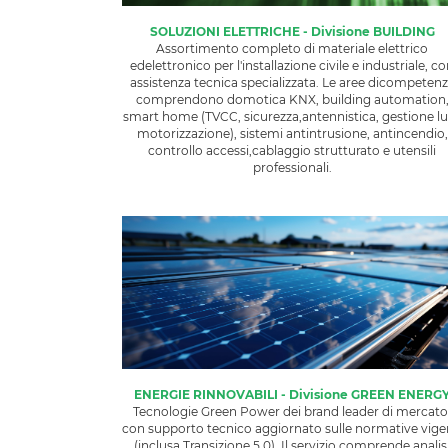
SOLUZIONI ELETTRICHE - Divisione BUILDING
​​​Assortimento completo di materiale elettrico
edelettronico per l'installazione civile e industriale, c
assistenza tecnica specializzata. Le aree dicompeten
comprendono domotica KNX, building automation
smart home (TVCC, sicurezza,antennistica, gestione lu
motorizzazione), sistemi antintrusione, antincendio,
controllo accessi,cablaggio strutturato e utensili
professionali.
ENERGIE RINNOVABILI - Divisione GREEN ENERG
Tecnologie Green Power dei brand leader di mercato
con supporto tecnico aggiornato sulle normative vige
(inclusa Transizione 5.0). Il servizio comprende analis