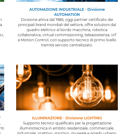
AUTOMAZIONE INDUSTRIALE - Divisione
AUTOMATION​​​​
on
Divisione attiva dal 1986, oggi partner certificato dei
za
principali brand mondiali del settore, offre soluzioni dal
,
quadro elettrico al bordo macchina, robotica
ci,
collaborativa, virtual commissioning, teleassistenza, IoT
e Motion Control, con supporto tecnico di primo livello
tramite servizio centralizzato.
ILLUMINAZIONE - Divisione LIGHTING
Y
Supporto tecnico qualificato per la progettazione
,
illuminotecnica in ambito residenziale, commerciale,
nti
industriale, ricettivo, sportivo, museale e arredo urbano.
i