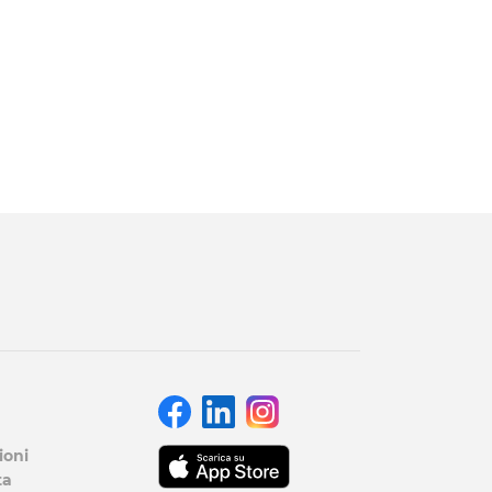
ioni
ta