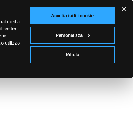
ETTO
Accetta tutti i cookie
cial media
0
il nostro
Accedi
Personalizza
quali
o utilizzo
News
Contatti
Rifiuta