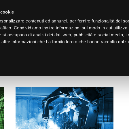
LO
33
GIORNI PER ISCRIVERTI, SCARICA SUBITO QUI IL TUO BIGLI
 cookie
rsonalizzare contenuti ed annunci, per fornire funzionalità dei so
raffico. Condividiamo inoltre informazioni sul modo in cui utilizza 
e si occupano di analisi dei dati web, pubblicità e social media, i 
ltre informazioni che ha fornito loro o che hanno raccolto dal su
CHI SIAMO
PROGRAMMA FEDELTÀ
CORSI FORMAZIONE