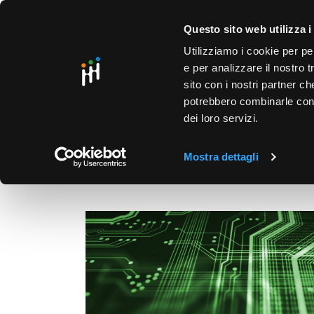
text.skipToContent
text.skipToNavigation
SO
Questo sito web utilizza i
Utilizziamo i cookie per pe
e per analizzare il nostro t
sito con i nostri partner ch
potrebbero combinarle con a
dei loro servizi.
PRODOTTI
PUNTI VENDITA
BUSINESS UNIT
HOME
/
BUSINESS UNIT
Mostra dettagli