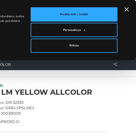
ETTO
Accetta tutti i cookie
ndividiamo inoltre
uali potrebbero
0
Personalizza
Accedi
Rifiuta
News
Contatti
COLOR
A.
 LM YELLOW ALLCOLOR
SIR 32335
re:
SIRELYPSLMGI
vo:
10039009
:
MINOSO GI