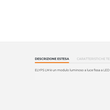
CURRENT
DESCRIZIONE ESTESA
CARATTERISTICHE T
TAB:
ELYPS LM è un modulo luminoso a luce fissa a LED 