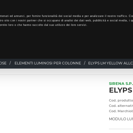
LO
32
GIORNI PER ISCRIVERTI, SCARICA SUBITO QUI IL TUO BIGLI
tenuti ed annunci, per fornire funzionalità dei social media e per analizzare il nostro traffico. Co
tro sito con i nostri partner che si occupano di analisi dei dati web, pubblicità e social media, i q
rnito loro o che hanno raccolto dal suo utilizzo dei loro servizi.
CHI SIAMO
PROGRAMMA FEDELTÀ
CORSI FORMAZIONE
OSE
/
ELEMENTI LUMINOSI PER COLONNE
/
ELYPS LM YELLOW ALL
SIRENA S.P.
ELYPS
Cod. produtto
Cod. alternati
Cod. Marchiol
MODULO LU