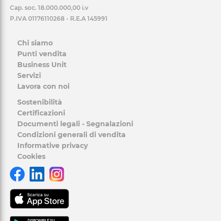
Cap. soc. 18.000.000,00 i.v
P.IVA 01176110268 - R.E.A 145991
Chi siamo
Punti vendita
Business Unit
Servizi
Lavora con noi
Sostenibilità
Certificazioni
Documenti legali - Segnalazioni
Condizioni generali di vendita
Informative privacy
Cookies