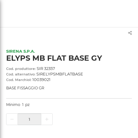
text.skipToContent
text.skipToNavigation
SIRENA S.P.A.
ELYPS MB FLAT BASE GY
SIR 32357
Cod. produttore:
SIRELYPSMBFLATBASE
Cod. alternativo:
10039021
Cod. Marchiol:
BASE FISSAGGIO GR
Minimo
1
pz