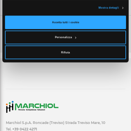
SCHEDE TECNICHE
Mostra dettagli
Accetta tutti i cookie
Personalizza
Rifiuta
Marchiol S.p.A. Roncade (Treviso) Strada Treviso Mare, 10
Tel.
+39 0422 4271