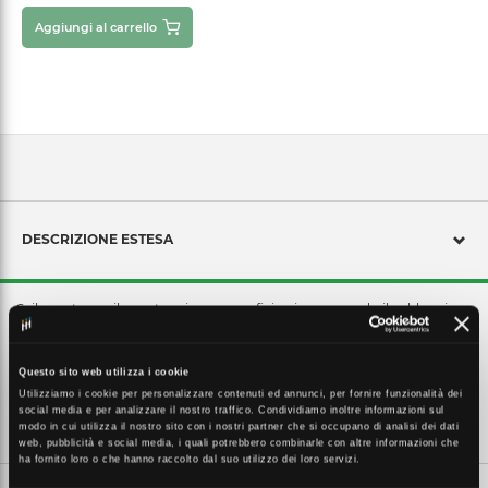
Aggiungi al carrello
DESCRIZIONE ESTESA
Sviluppata per il montaggio su superficie piana, quando il cablaggio
avviene dalla parte inferiore del dispositivo o dove è richiesto un
design compatto.
Questo sito web utilizza i cookie
Utilizziamo i cookie per personalizzare contenuti ed annunci, per fornire funzionalità dei
social media e per analizzare il nostro traffico. Condividiamo inoltre informazioni sul
CARATTERISTICHE TECNICHE
modo in cui utilizza il nostro sito con i nostri partner che si occupano di analisi dei dati
web, pubblicità e social media, i quali potrebbero combinarle con altre informazioni che
ha fornito loro o che hanno raccolto dal suo utilizzo dei loro servizi.