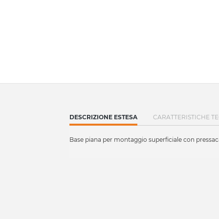
CURRENT
DESCRIZIONE ESTESA
CARATTERISTICHE T
TAB:
Base piana per montaggio superficiale con pressa