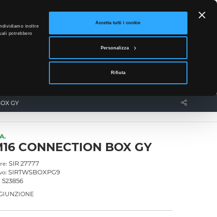
ETTO
Accetta tutti i cookie
ndividiamo inoltre
uali potrebbero
0
Personalizza
Accedi
Rifiuta
News
Contatti
BOX GY
A.
16 CONNECTION BOX GY
SIR 27777
re:
SIRTWSBOXPG9
vo:
523856
:
 GIUNZIONE