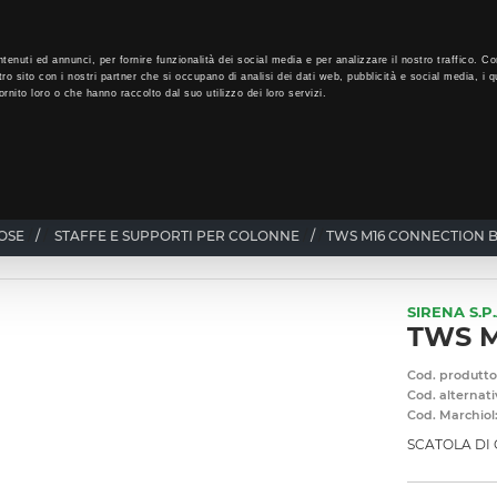
LO
32
GIORNI PER ISCRIVERTI, SCARICA SUBITO QUI IL TUO BIGLI
tenuti ed annunci, per fornire funzionalità dei social media e per analizzare il nostro traffico. Co
tro sito con i nostri partner che si occupano di analisi dei dati web, pubblicità e social media, i q
rnito loro o che hanno raccolto dal suo utilizzo dei loro servizi.
CHI SIAMO
PROGRAMMA FEDELTÀ
CORSI FORMAZIONE
OSE
/
STAFFE E SUPPORTI PER COLONNE
/
TWS M16 CONNECTION 
SIRENA S.P.
TWS M
Cod. produtto
Cod. alternati
Cod. Marchiol
SCATOLA DI