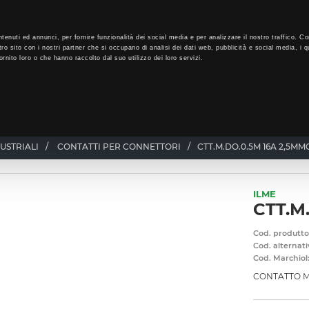
LO
34
GIORNI PER ISCRIVERTI, SCARICA SUBITO QUI IL TUO BIGLI
tenuti ed annunci, per fornire funzionalità dei social media e per analizzare il nostro traffico. Co
tro sito con i nostri partner che si occupano di analisi dei dati web, pubblicità e social media, i q
rnito loro o che hanno raccolto dal suo utilizzo dei loro servizi.
CHI SIAMO
PROGRAMMA FEDELTÀ
CORSI FORMAZIONE
USTRIALI
/
CONTATTI PER CONNETTORI
/
CTT.M.DO.0.5M 16A 2,5MM
ILME
CTT.M
Cod. produtto
Cod. alternati
Cod. Marchiol
CONTATTO M