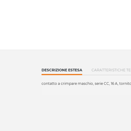
CURRENT
DESCRIZIONE ESTESA
CARATTERISTICHE T
TAB:
contatto a crimpare maschio, serie CC, 16 A, torni