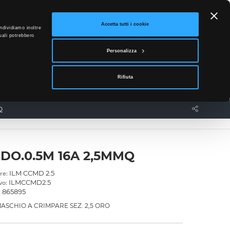
ETTO
Accetta tutti i cookie
ndividiamo inoltre
uali potrebbero
0
Personalizza
Accedi
Rifiuta
News
Contatti
Q
.DO.0.5M 16A 2,5MMQ
ILM CCMD 2.5
re:
ILMCCMD2.5
vo:
865895
:
ASCHIO A CRIMPARE SEZ. 2,5 ORO