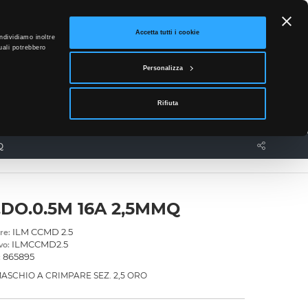
ETTO
Accetta tutti i cookie
ndividiamo inoltre
uali potrebbero
0
Personalizza
Accedi
Rifiuta
News
Contatti
Q
.DO.0.5M 16A 2,5MMQ
ILM CCMD 2.5
re:
ILMCCMD2.5
vo:
865895
:
ASCHIO A CRIMPARE SEZ. 2,5 ORO