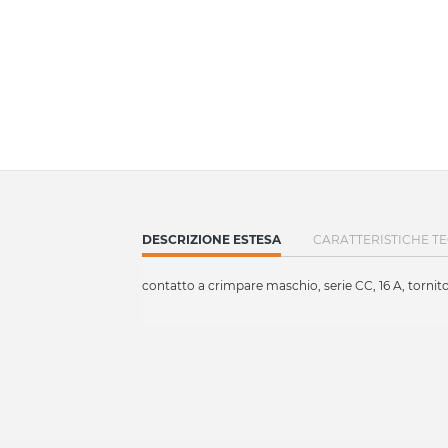
CURRENT
DESCRIZIONE ESTESA
CARATTERISTICHE T
TAB:
contatto a crimpare maschio, serie CC, 16 A, torni