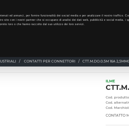
LO
33
GIORNI PER ISCRIVERTI, SCARICA SUBITO QUI IL TUO BIGLI
tenuti ed annunci, per fornire funzionalità dei social media e per analizzare il nostro traffico. Co
tro sito con i nostri partner che si occupano di analisi dei dati web, pubblicità e social media, i q
rnito loro o che hanno raccolto dal suo utilizzo dei loro servizi.
CHI SIAMO
PROGRAMMA FEDELTÀ
CORSI FORMAZIONE
USTRIALI
/
CONTATTI PER CONNETTORI
/
CTT.M.DO.0.5M 16A 2,5MM
ILME
CTT.M
Cod. produtto
Cod. alternati
Cod. Marchiol
CONTATTO M