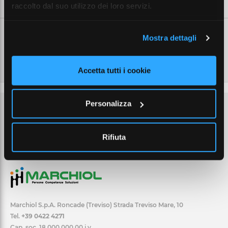
raccolto dal suo utilizzo dei loro servizi.
Mostra dettagli
Accetta tutti i cookie
Personalizza
Rifiuta
Marchiol S.p.A. Roncade (Treviso) Strada Treviso Mare, 10
Tel.
+39 0422 4271
Cap. soc. 18.000.000,00 i.v