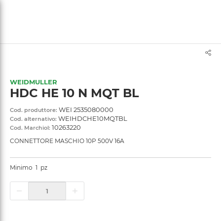
text.skipToContent
text.skipToNavigation
WEIDMULLER
HDC HE 10 N MQT BL
WEI 2535080000
Cod. produttore:
WEIHDCHE10MQTBL
Cod. alternativo:
10263220
Cod. Marchiol:
CONNETTORE MASCHIO 10P 500V 16A
Minimo
1
pz