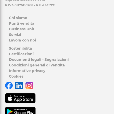
P.IVA 01176110268 - R.E.A 145991
Chi siamo
Punti vendita
Business Unit
Servizi
Lavora con noi
Sostenibilità
Certificazioni
Documenti legali - Segnalazioni
Condizioni generali di vendita
Informative privacy
Cookies