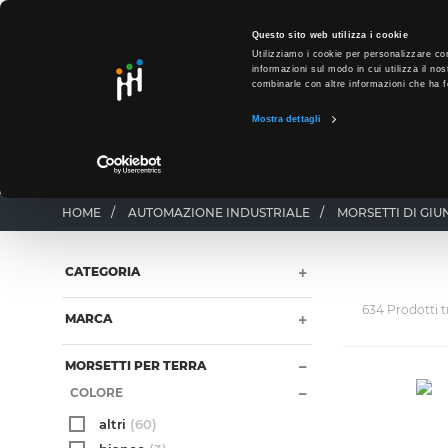
text.skipToContent
text.skipToNavigation
SO
Questo sito web utilizza i cookie
Utilizziamo i cookie per personalizzare con
informazioni sul modo in cui utilizza il nos
combinarle con altre informazioni che ha fo
Mostra dettagli
PRODOTTI
PUNTI VENDITA
BUSINESS UNIT
HOME
/
AUTOMAZIONE INDUSTRIALE
/
MORSETTI DI GIU
CATEGORIA
634 Prodotti t
MARCA
MORSETTI PER TERRA
COLORE
altri
(60)