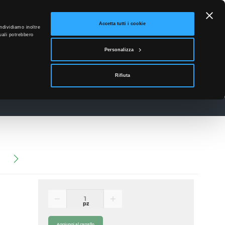
ETTO
Accetta tutti i cookie
ndividiamo inoltre
uali potrebbero
0
Personalizza
Accedi
Rifiuta
News
Contatti
pz
Aggiungi al carrello