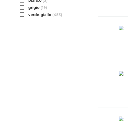
bianco
(3)
grigio
(19)
verde-giallo
(453)