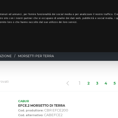
LO
33
GIORNI PER ISCRIVERTI, SCARICA SUBITO QUI IL TUO BIGLI
tenuti ed annunci, per fornire funzionalità dei social media e per analizzare il nostro traffico. Co
tro sito con i nostri partner che si occupano di analisi dei dati web, pubblicità e social media, i q
rnito loro o che hanno raccolto dal suo utilizzo dei loro servizi.
CHI SIAMO
PROGRAMMA FEDELTÀ
CORSI FORMAZIONE
NZIONE
/
MORSETTI PER TERRA
rovati
(current)
1
2
3
4
5
CABUR
EFCE.2 MORSETTO DI TERRA
CBR EFCE200
Cod. produttore:
CABEFCE2
Cod. alternativo: