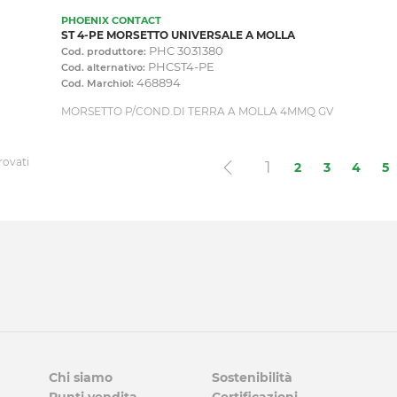
PHOENIX CONTACT
ST 4-PE MORSETTO UNIVERSALE A MOLLA
PHC 3031380
Cod. produttore:
PHCST4-PE
Cod. alternativo:
468894
Cod. Marchiol:
MORSETTO P/COND.DI TERRA A MOLLA 4MMQ GV
rovati
(current)
1
2
3
4
5
Chi siamo
Sostenibilità
Punti vendita
Certificazioni