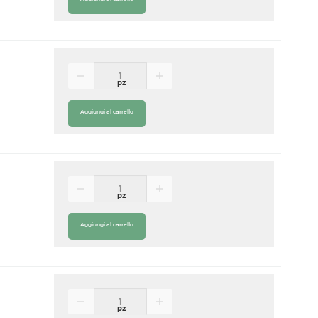
pz
Aggiungi al carrello
pz
Aggiungi al carrello
pz