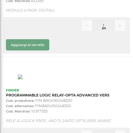
612395
Cod. Marchiol:
MODULO 4 INGR. DIGITALI
pz
Aggiungi al carrello
FINDER
PROGRAMMABLE LOGIC RELAY-OPTA ADVANCED VERS
FIN 8A0490248320
Cod. produttore:
FIN8A0490248320
Cod. alternativo:
10317555
Cod. Marchiol:
RELE' A LOGICA PROG. 4NO 12-24VDC OPTA VERS. AVANZ.