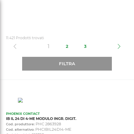
text.skipToContent
text.skipToNavigation
11.421 Prodotti trovati
(current)
1
2
3
FILTRA
PHOENIX CONTACT
IB IL 24 DI 4-ME MODULO INGR. DIGIT.
PHC 2863928
Cod. produttore:
PHCIBIL24DI4-ME
Cod. alternativo: