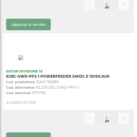
pz
Aggiungi al carrello
EATON DIVISIONE IA
EU5C-SWD-PF2-1 POWERFEEDER 24VDC E 15VDCAUX
EAO 116380
Cod. produttore:
KLOEU5C-SWD-PF2-1
Cod. alternativo:
571790
Cod. Marchiol:
ALIMENTATORE
pz