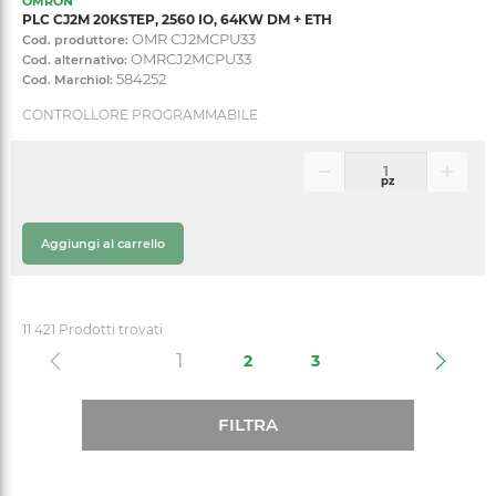
OMRON
PLC CJ2M 20KSTEP, 2560 IO, 64KW DM + ETH
OMR CJ2MCPU33
Cod. produttore:
OMRCJ2MCPU33
Cod. alternativo:
584252
Cod. Marchiol:
CONTROLLORE PROGRAMMABILE
pz
Aggiungi al carrello
11.421 Prodotti trovati
(current)
1
2
3
FILTRA