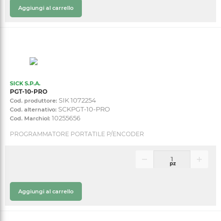
Aggiungi al carrello
SICK S.P.A.
PGT-10-PRO
SIK 1072254
Cod. produttore:
SCKPGT-10-PRO
Cod. alternativo:
10255656
Cod. Marchiol:
PROGRAMMATORE PORTATILE P/ENCODER
pz
Aggiungi al carrello