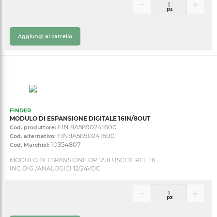
pz
Aggiungi al carrello
FINDER
MODULO DI ESPANSIONE DIGITALE 16IN/8OUT
FIN 8A5890241600
Cod. produttore:
FIN8A5890241600
Cod. alternativo:
10354807
Cod. Marchiol:
MODULO DI ESPANSIONE OPTA 8 USCITE REL. 16
ING.DIG./ANALOGICI 12/24VDC
pz