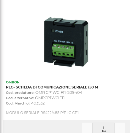
OMRON
PLC- SCHEDA DI COMUNICAZIONE SERIALE (50 M
OMR CP1WCIF11-209404
Cod. produttore:
OMRCP1WCIF11
Cod. alternativo:
493532
Cod. Marchiol:
MODULO SERIALE RS422/485 P/PLC CP1
pz