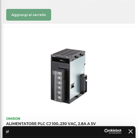
Aggiungi al carrello
OMRON
ALIMENTATORE PLC CJ 100..230 VAC, 2.8A A 5V
OMR CJ1WPA202-136004
Cod. produttore:
OMRCJ1WPA202
Cod. alternativo: