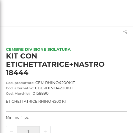
text.skipToContent
text.skipToNavigation
CEMBRE DIVISIONE SIGLATURA
KIT CON
ETICHETTATRICE+NASTRO
18444
CEM RHINO4200KIT
Cod. produttore:
CBERHINO4200KIT
Cod. alternativo:
10158890
Cod. Marchiol:
ETICHETTATRICE RHINO 4200 KIT
Minimo
1
pz