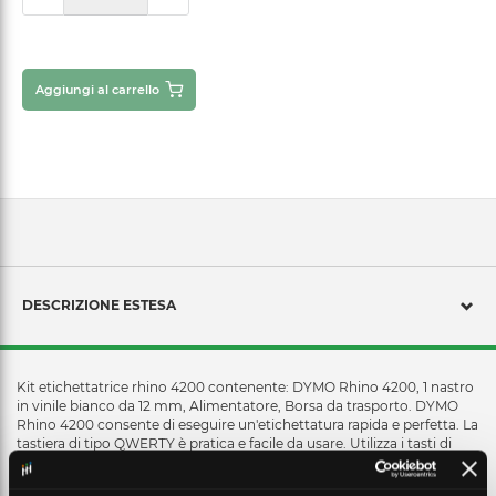
Aggiungi al carrello
DESCRIZIONE ESTESA
Kit etichettatrice rhino 4200 contenente: DYMO Rhino 4200, 1 nastro
in vinile bianco da 12 mm, Alimentatore, Borsa da trasporto. DYMO
Rhino 4200 consente di eseguire un'etichettatura rapida e perfetta. La
tastiera di tipo QWERTY è pratica e facile da usare. Utilizza i tasti di
scelta rapida One Touch per creare e formattare rapidamente
etichette per avvolgimenti di fili/cavi, etichette a bandiera, codici a