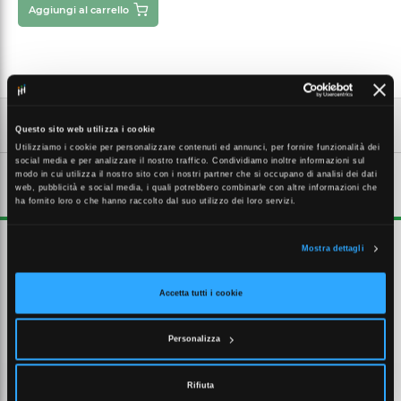
Aggiungi al carrello
Questo sito web utilizza i cookie
Utilizziamo i cookie per personalizzare contenuti ed annunci, per fornire funzionalità dei
social media e per analizzare il nostro traffico. Condividiamo inoltre informazioni sul
modo in cui utilizza il nostro sito con i nostri partner che si occupano di analisi dei dati
DESCRIZIONE ESTESA
web, pubblicità e social media, i quali potrebbero combinarle con altre informazioni che
ha fornito loro o che hanno raccolto dal suo utilizzo dei loro servizi.
Otturatore di colore blu da montare sul pannello patch dati Actassi. Si
Mostra dettagli
aggancia facilmente all'interno del pannello patch dati su ciascuna
porta 24. Le posizioni aperte e chiuse vengono mantenute
automaticamente. Non è necessario utilizzare uno strumento
Accetta tutti i cookie
esterno per l'installazione. L'otturatore colorato consente di
identificare ciascuna porta individualmente. L'otturatore colorato
consente di identificare l'applicazione porta (telefono, dati, ecc.).
Personalizza
Rifiuta
CARATTERISTICHE TECNICHE