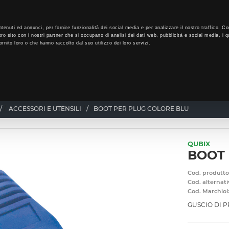
LO
33
GIORNI PER ISCRIVERTI, SCARICA SUBITO QUI IL TUO BIGLI
tenuti ed annunci, per fornire funzionalità dei social media e per analizzare il nostro traffico. Co
tro sito con i nostri partner che si occupano di analisi dei dati web, pubblicità e social media, i q
rnito loro o che hanno raccolto dal suo utilizzo dei loro servizi.
CHI SIAMO
PROGRAMMA FEDELTÀ
CORSI FORMAZIONE
/
ACCESSORI E UTENSILI
/
BOOT PER PLUG COLORE BLU
QUBIX
BOOT 
Cod. produtto
Cod. alternati
Cod. Marchiol
GUSCIO DI 