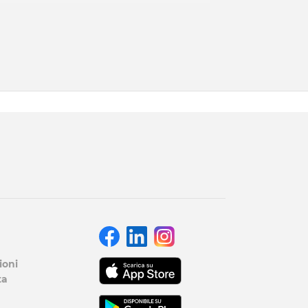
ioni
ta