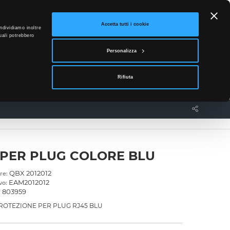
ETTO
Accetta tutti i cookie
ndividiamo inoltre
uali potrebbero
0
Personalizza
Accedi
Rifiuta
News
Contatti
PER PLUG COLORE BLU
QBX 2012012
re:
EAM2012012
vo:
803959
:
PROTEZIONE PER PLUG RJ45 BLU