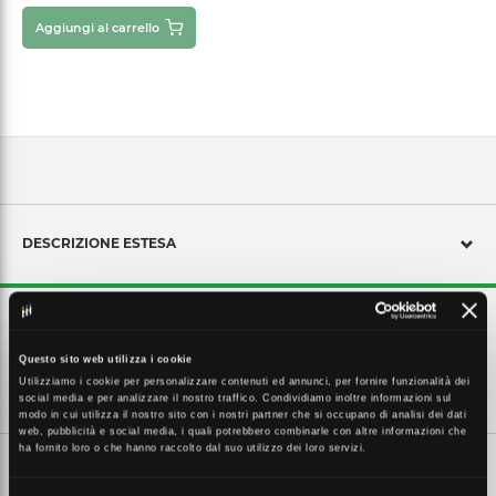
Aggiungi al carrello
DESCRIZIONE ESTESA
Copriplug colorato per RJ45, colore giallo
Questo sito web utilizza i cookie
Utilizziamo i cookie per personalizzare contenuti ed annunci, per fornire funzionalità dei
CARATTERISTICHE TECNICHE
social media e per analizzare il nostro traffico. Condividiamo inoltre informazioni sul
modo in cui utilizza il nostro sito con i nostri partner che si occupano di analisi dei dati
web, pubblicità e social media, i quali potrebbero combinarle con altre informazioni che
ha fornito loro o che hanno raccolto dal suo utilizzo dei loro servizi.
SCHEDE TECNICHE