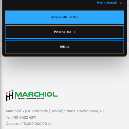
Mostra dettagli
Accetta tutti i cookie
Personalizza
Rifiuta
Marchiol S.p.A. Roncade (Treviso) Strada Treviso Mare, 10
Tel.
+39 0422 4271
Cap. soc. 18.000.000,00 i.v