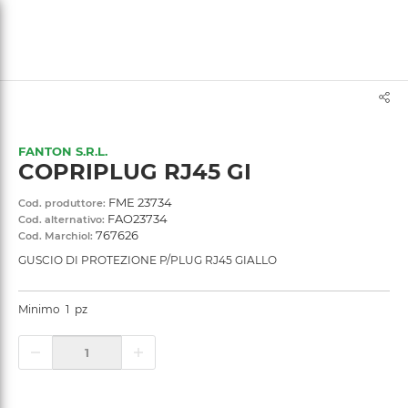
text.skipToContent
text.skipToNavigation
FANTON S.R.L.
COPRIPLUG RJ45 GI
FME 23734
Cod. produttore:
FAO23734
Cod. alternativo:
767626
Cod. Marchiol:
GUSCIO DI PROTEZIONE P/PLUG RJ45 GIALLO
Minimo
1
pz