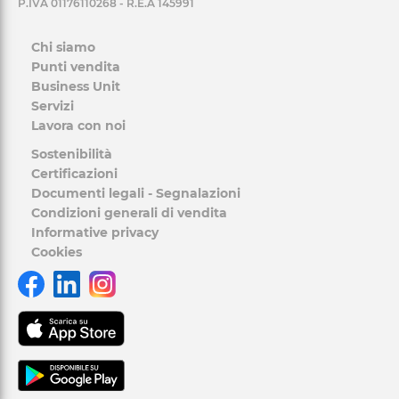
P.IVA 01176110268 - R.E.A 145991
Chi siamo
Punti vendita
Business Unit
Servizi
Lavora con noi
Sostenibilità
Certificazioni
Documenti legali - Segnalazioni
Condizioni generali di vendita
Informative privacy
Cookies