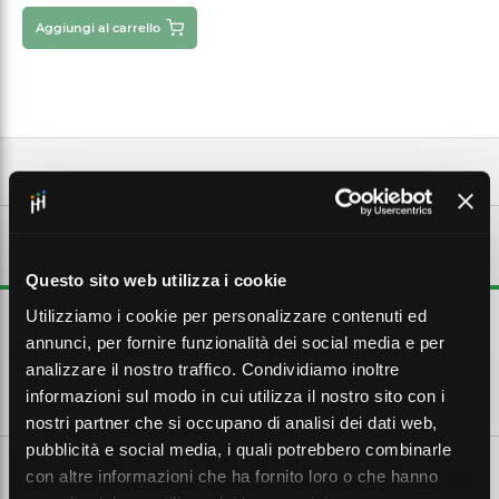
Aggiungi al carrello
DESCRIZIONE ESTESA
Questo sito web utilizza i cookie
Utilizziamo i cookie per personalizzare contenuti ed
Copriplug colorato per RJ45, colore verde
annunci, per fornire funzionalità dei social media e per
analizzare il nostro traffico. Condividiamo inoltre
CARATTERISTICHE TECNICHE
informazioni sul modo in cui utilizza il nostro sito con i
nostri partner che si occupano di analisi dei dati web,
pubblicità e social media, i quali potrebbero combinarle
con altre informazioni che ha fornito loro o che hanno
SCHEDE TECNICHE