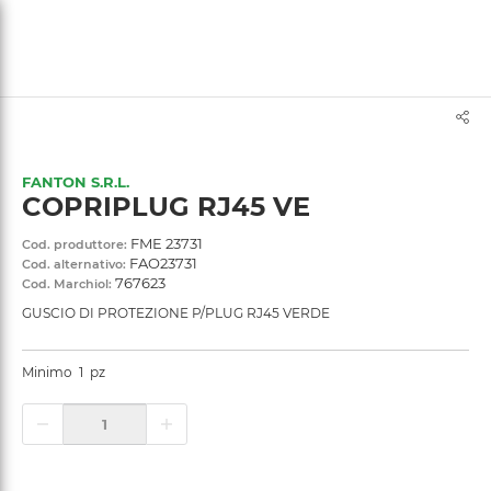
text.skipToContent
text.skipToNavigation
FANTON S.R.L.
COPRIPLUG RJ45 VE
FME 23731
Cod. produttore:
FAO23731
Cod. alternativo:
767623
Cod. Marchiol:
GUSCIO DI PROTEZIONE P/PLUG RJ45 VERDE
Minimo
1
pz