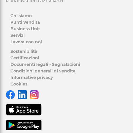
P.IVA 01176110268 - R.E.A 145991
Chi siamo
Punti vendita
Business Unit
Servizi
Lavora con noi
Sostenibilità
Certificazioni
Documenti legali - Segnalazioni
Condizioni generali di vendita
Informative privacy
Cookies