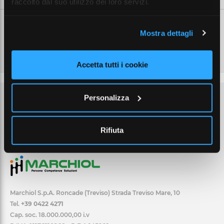
raccolto dal suo utilizzo dei loro servizi.
Mostra dettagli
Accetta tutti i cookie
Personalizza
Rifiuta
Marchiol S.p.A. Roncade (Treviso) Strada Treviso Mare, 10
Tel.
+39 0422 4271
Cap. soc. 18.000.000,00 i.v