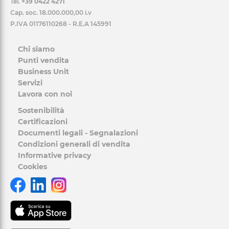
Tel.
+39 0422 4271
Cap. soc. 18.000.000,00 i.v
P.IVA 01176110268 - R.E.A 145991
Chi siamo
Punti vendita
Business Unit
Servizi
Lavora con noi
Sostenibilità
Certificazioni
Documenti legali - Segnalazioni
Condizioni generali di vendita
Informative privacy
Cookies