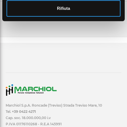
Rifiuta
Marchiol S.p.A. Roncade (Treviso) Strada Treviso Mare, 10
Tel.
+39 0422 4271
Cap. soc. 18.000.000,00 i.v
P.IVA 01176110268 - R.E.A 145991