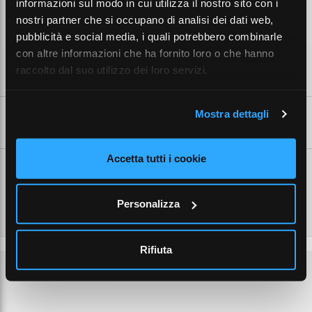
informazioni sul modo in cui utilizza il nostro sito con i
TAISBOX-EXU CUSTODIA IN TERMOINDURENTE 92x125x68 ATEX
nostri partner che si occupano di analisi dei dati web,
2D2G
pubblicità e social media, i quali potrebbero combinarle
con altre informazioni che ha fornito loro o che hanno
raccolto dal suo utilizzo dei loro servizi.
CARATTERISTICHE TECNICHE
Mostra dettagli
SCHEDE TECNICHE
Accetta tutti i cookie
Personalizza
Rifiuta