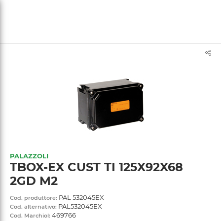
text.skipToContent
text.skipToNavigation
PALAZZOLI
TBOX-EX CUST TI 125X92X68
2GD M2
PAL 532045EX
Cod. produttore:
PAL532045EX
Cod. alternativo:
469766
Cod. Marchiol: