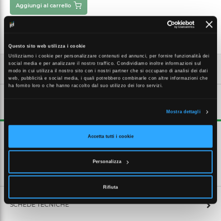
Aggiungi al carrello
Questo sito web utilizza i cookie
Utilizziamo i cookie per personalizzare contenuti ed annunci, per fornire funzionalità dei
social media e per analizzare il nostro traffico. Condividiamo inoltre informazioni sul
modo in cui utilizza il nostro sito con i nostri partner che si occupano di analisi dei dati
web, pubblicità e social media, i quali potrebbero combinarle con altre informazioni che
ha fornito loro o che hanno raccolto dal suo utilizzo dei loro servizi.
DESCRIZIONE ESTESA
Mostra dettagli
Giunto a T
Accetta tutti i cookie
Personalizza
CARATTERISTICHE TECNICHE
Rifiuta
SCHEDE TECNICHE