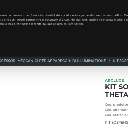
LO
32
GIORNI PER ISCRIVERTI, SCARICA SUBITO QUI IL TUO BIGLI
tenuti ed annunci, per fornire funzionalità dei social media e per analizzare il nostro traffico. Co
tro sito con i nostri partner che si occupano di analisi dei dati web, pubblicità e social media, i q
rnito loro o che hanno raccolto dal suo utilizzo dei loro servizi.
CHI SIAMO
PROGRAMMA FEDELTÀ
CORSI FORMAZIONE
CCESSORI MECCANICI PER APPARECCHI DI ILLUMINAZIONE
/
KIT SOS
ARCLUCE
KIT S
THETA
Cod. produtto
Cod. alternati
Cod. Marchiol
KIT SOSPEN