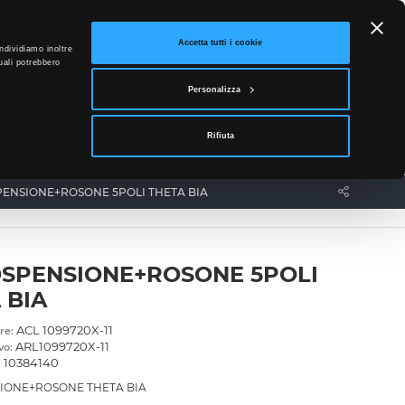
ETTO
Accetta tutti i cookie
ndividiamo inoltre
uali potrebbero
0
Personalizza
Accedi
Rifiuta
News
Contatti
PENSIONE+ROSONE 5POLI THETA BIA
OSPENSIONE+ROSONE 5POLI
 BIA
ACL 1099720X-11
re:
ARL1099720X-11
vo:
10384140
:
SIONE+ROSONE THETA BIA