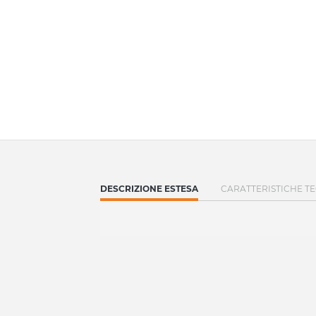
CURRENT
DESCRIZIONE ESTESA
CARATTERISTICHE T
TAB: