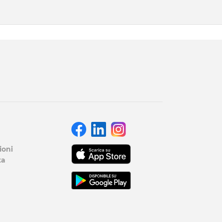
ioni
ta