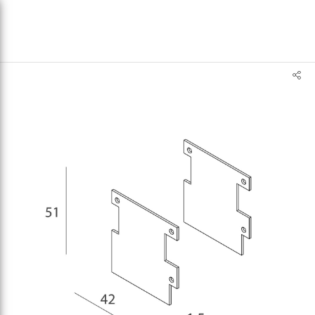
text.skipToContent
text.skipToNavigation