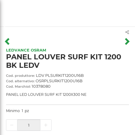
text.skipToContent
text.skipToNavigation
LEDVANCE OSRAM
PANEL LOUVER SURF KIT 1200
BK LEDV
LDV PLSURKIT1200U16B
Cod. produttore:
OSRPLSURKIT1200U16B
Cod. alternativo:
10378080
Cod. Marchiol:
PANEL LED LOUVER SURF KIT 1200X300 NE
Minimo
1
pz