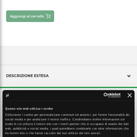
Aggiungi al carrello
DESCRIZIONE ESTESA
Panel luminaires. : Extruded aluminum frame. : Easy installation.
Black or white housing version available. : Offices, conference rooms.
Reception areas, foyers, corridors, elevators.
Questo sito web utilizza i cookie
Utilizziamo i cookie per personalizzare contenuti ed annunci, per fornire funzionalità dei
social media e per analizzare il nostro traffico. Condividiamo inoltre informazioni sul
modo in cui utilizza il nostro sito con i nostri partner che si occupano di analisi dei dati
CARATTERISTICHE TECNICHE
web, pubblicità e social media, i quali potrebbero combinarle con altre informazioni che
ha fornito loro o che hanno raccolto dal suo utilizzo dei loro servizi.