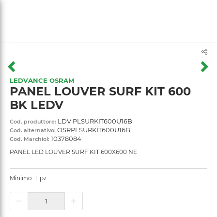
text.skipToContent
text.skipToNavigation
LEDVANCE OSRAM
PANEL LOUVER SURF KIT 600
BK LEDV
LDV PLSURKIT600U16B
Cod. produttore:
OSRPLSURKIT600U16B
Cod. alternativo:
10378084
Cod. Marchiol:
PANEL LED LOUVER SURF KIT 600X600 NE
Minimo
1
pz