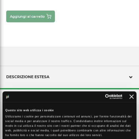
Aggiungi al carrello
DESCRIZIONE ESTESA
Panel luminaires. : Extruded aluminum frame. : Easy installation.
Black or white housing version available. : Offices, conference rooms.
Reception areas, foyers, corridors, elevators.
Questo sito web utilizza i cookie
Utilizziamo i cookie per personalizzare contenuti ed annunci, per fornire funzionalità dei
social media e per analizzare il nostro traffico. Condividiamo inoltre informazioni sul
modo in cui utilizza il nostro sito con i nostri partner che si occupano di analisi dei dati
CARATTERISTICHE TECNICHE
web, pubblicità e social media, i quali potrebbero combinarle con altre informazioni che
ha fornito loro o che hanno raccolto dal suo utilizzo dei loro servizi.