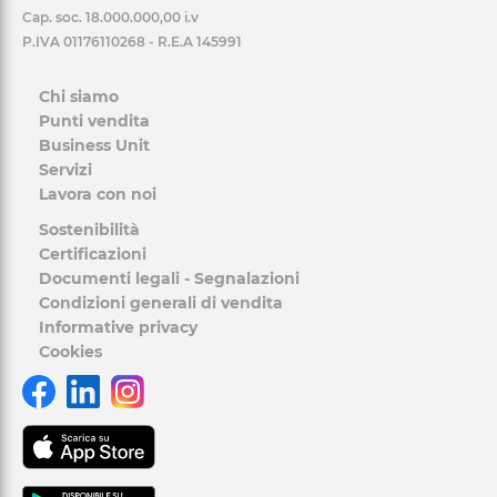
Cap. soc. 18.000.000,00 i.v
P.IVA 01176110268 - R.E.A 145991
Chi siamo
Punti vendita
Business Unit
Servizi
Lavora con noi
Sostenibilità
Certificazioni
Documenti legali - Segnalazioni
Condizioni generali di vendita
Informative privacy
Cookies