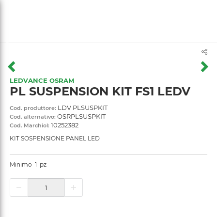
text.skipToContent
text.skipToNavigation
LEDVANCE OSRAM
PL SUSPENSION KIT FS1 LEDV
LDV PLSUSPKIT
Cod. produttore:
OSRPLSUSPKIT
Cod. alternativo:
10252382
Cod. Marchiol:
KIT SOSPENSIONE PANEL LED
Minimo
1
pz