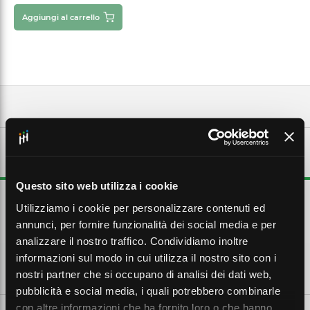
Aggiungi al carrello
DESCRIZIONE ESTESA
Questo sito web utilizza i cookie
Suspension kit for panel luminaires. : Adjustable steel wires,
Utilizziamo i cookie per personalizzare contenuti ed
maximum lenght each: 1.5 m. : Adjustable pendant length by screws
up to 1.5m.
annunci, per fornire funzionalità dei social media e per
analizzare il nostro traffico. Condividiamo inoltre
informazioni sul modo in cui utilizza il nostro sito con i
CARATTERISTICHE TECNICHE
nostri partner che si occupano di analisi dei dati web,
pubblicità e social media, i quali potrebbero combinarle
con altre informazioni che ha fornito loro o che hanno