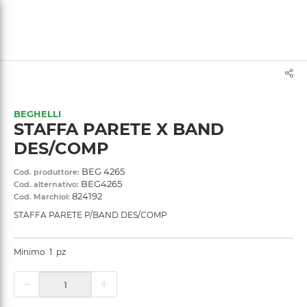
text.skipToContent
text.skipToNavigation
BEGHELLI
STAFFA PARETE X BAND
DES/COMP
BEG 4265
Cod. produttore:
BEG4265
Cod. alternativo:
824192
Cod. Marchiol:
STAFFA PARETE P/BAND DES/COMP
Minimo
1
pz