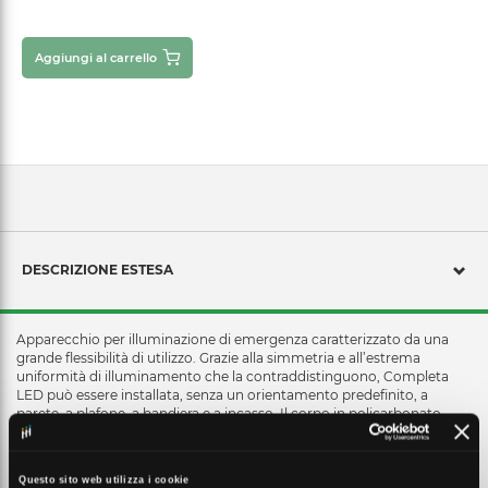
Aggiungi al carrello
DESCRIZIONE ESTESA
Apparecchio per illuminazione di emergenza caratterizzato da una
grande flessibilità di utilizzo. Grazie alla simmetria e all’estrema
uniformità di illuminamento che la contraddistinguono, Completa
LED può essere installata, senza un orientamento predefinito, a
parete, a plafone, a bandiera e a incasso. Il corpo in policarbonato
ospita al suo interno un’ottica a doppia riflessione, che a sua volta
integra due serie di LED ad elevata efficienza. Lo schermo è realizzato
in metacrilato. Sul guscio esterno del prodotto sono predisposti
Questo sito web utilizza i cookie
numerosi ingressi in prerottura per il fissaggio diretto su tutte le più