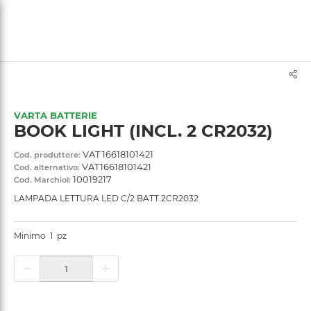
text.skipToContent
text.skipToNavigation
VARTA BATTERIE
BOOK LIGHT (INCL. 2 CR2032)
VAT 16618101421
Cod. produttore:
VAT16618101421
Cod. alternativo:
10019217
Cod. Marchiol:
LAMPADA LETTURA LED C/2 BATT.2CR2032
Minimo
1
pz