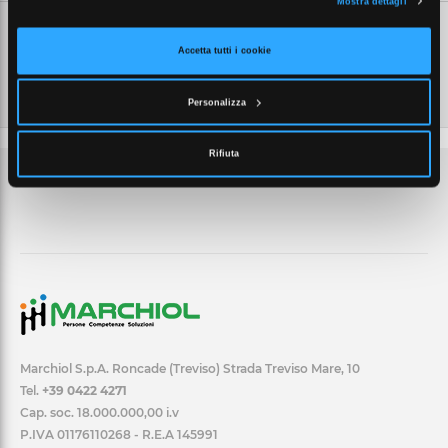
Mostra dettagli
Accetta tutti i cookie
Personalizza
Rifiuta
Marchiol S.p.A. Roncade (Treviso) Strada Treviso Mare, 10
Tel.
+39 0422 4271
Cap. soc. 18.000.000,00 i.v
P.IVA 01176110268 - R.E.A 145991