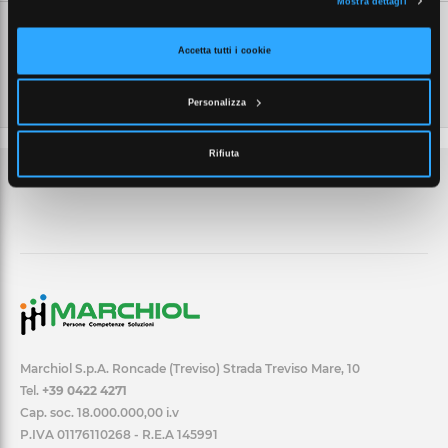
Mostra dettagli
Accetta tutti i cookie
Personalizza
Rifiuta
Marchiol S.p.A. Roncade (Treviso) Strada Treviso Mare, 10
Tel.
+39 0422 4271
Cap. soc. 18.000.000,00 i.v
P.IVA 01176110268 - R.E.A 145991