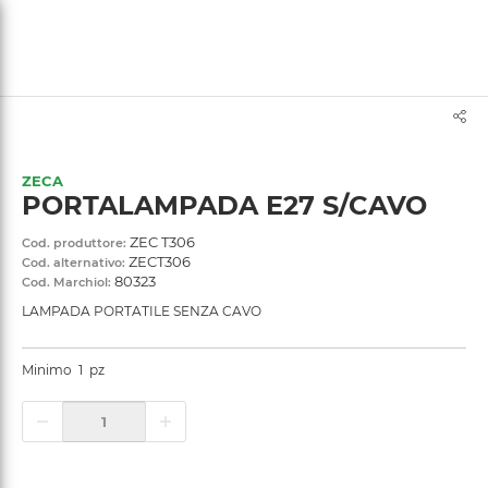
text.skipToContent
text.skipToNavigation
ZECA
PORTALAMPADA E27 S/CAVO
ZEC T306
Cod. produttore:
ZECT306
Cod. alternativo:
80323
Cod. Marchiol:
LAMPADA PORTATILE SENZA CAVO
Minimo
1
pz