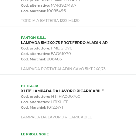
MAK192749.7
Cod. alternativo:
10095496
Cod. Marchiol:
TORCIA A BATTERIA 1222 ML120
FANTON S.R.L.
LAMPADA 5M 2X0,75 PROT.FERRO ALADIN AR
FME 61070
Cod. produttore:
FAO61070
Cod. alternativo:
806485
Cod. Marchiol:
LAMPADA PORTAT.ALADIN CAVO 5MT 2X0,75
HT ITALIA
XLITE LAMPADA DA LAVORO RICARICABILE
HTI HA000760
Cod. produttore:
HTIXLITE
Cod. alternativo:
10122471
Cod. Marchiol:
LAMPADA DA LAVORO RICARICABILE
LE PROLUNGHE