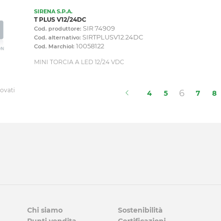
SIRENA S.P.A.
T PLUS V12/24DC
SIR 74909
Cod. produttore:
SIRTPLUSV12.24DC
Cod. alternativo:
10058122
Cod. Marchiol:
MINI TORCIA A LED 12/24 VDC
rovati
(current
6
4
5
7
8
Chi siamo
Sostenibilità
Punti vendita
Certificazioni