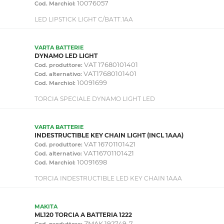
10076057
Cod. Marchiol:
LED LIPSTICK LIGHT C/BATT.1AA
VARTA BATTERIE
DYNAMO LED LIGHT
VAT 17680101401
Cod. produttore:
VAT17680101401
Cod. alternativo:
10091699
Cod. Marchiol:
TORCIA SPECIALE DYNAMO LIGHT LED
VARTA BATTERIE
INDESTRUCTIBLE KEY CHAIN LIGHT (INCL 1AAA)
VAT 16701101421
Cod. produttore:
VAT16701101421
Cod. alternativo:
10091698
Cod. Marchiol:
TORCIA INDESTRUCTIBLE LED KEY CHAIN 1AAA
MAKITA
ML120 TORCIA A BATTERIA 1222
ZMAK 192749-7
Cod. produttore: