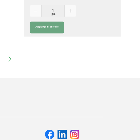
pz
Aggiungi al carrello
)