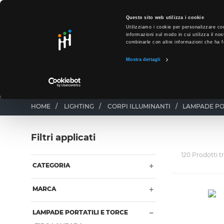
text.skipToContent
text.skipToNavigation
SO
Questo sito web utilizza i cookie
Utilizziamo i cookie per personalizzare con
informazioni sul modo in cui utilizza il nos
combinarle con altre informazioni che ha fo
Mostra dettagli
PRODOTTI
PUNTI VENDITA
BUSINESS UNIT
HOME
/
LIGHTING
/
CORPI ILLUMINANTI
/
LAMPADE POR
Filtri applicati
120 Prodotti t
CATEGORIA
MARCA
LAMPADE PORTATILI E TORCE