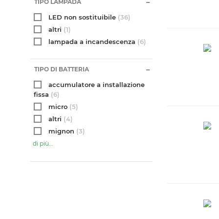
TIPO LAMPADA
LED non sostituibile
(36)
altri
(1)
lampada a incandescenza
(6)
TIPO DI BATTERIA
accumulatore a installazione
fissa
(6)
micro
(5)
altri
(4)
mignon
(3)
di più...