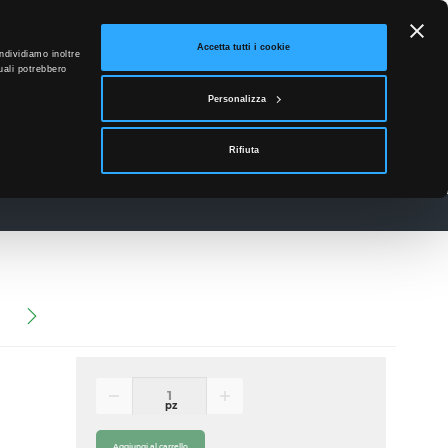
ETTO
Accetta tutti i cookie
ndividiamo inoltre
uali potrebbero
0
Personalizza
Accedi
Rifiuta
News
Contatti
)
pz
Aggiungi al carrello