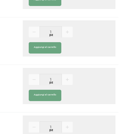
pz
Aggiungi al carrello
pz
Aggiungi al carrello
pz