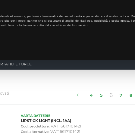
LO
32
GIORNI PER ISCRIVERTI, SCARICA SUBITO QUI IL TUO BIGLI
tenuti ed annunci, per fornire funzionalità dei social media e per analizzare il nostro traffico. Co
tro sito con i nostri partner che si occupano di analisi dei dati web, pubblicità e social media, i q
rnito loro o che hanno raccolto dal suo utilizzo dei loro servizi.
CHI SIAMO
PROGRAMMA FEDELTÀ
CORSI FORMAZIONE
TATILI E TORCE
rovati
(current
6
4
5
7
8
VARTA BATTERIE
LIPSTICK LIGHT (INCL. 1AA)
VAT 16617101421
Cod. produttore:
VAT16617101421
Cod. alternativo: