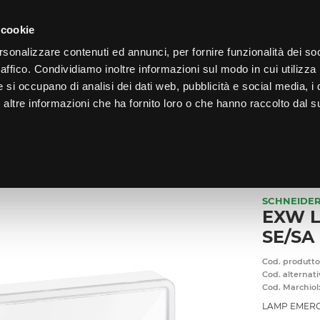
LO
33
GIORNI PER ISCRIVERTI, SCARICA SUBITO QUI IL TUO BIGLI
 cookie
rsonalizzare contenuti ed annunci, per fornire funzionalità dei so
raffico. Condividiamo inoltre informazioni sul modo in cui utilizza 
e si occupano di analisi dei dati web, pubblicità e social media, i 
ltre informazioni che ha fornito loro o che hanno raccolto dal su
CHI SIAMO
PROGRAMMA FEDELTÀ
CORSI FORMAZIONE
GENZA
/
EXW LIGHT IP42 250 1/1,5/2/3H SE/SA
SCHNEIDER
EXW LI
SE/SA
Cod. produtto
Cod. alternati
Cod. Marchiol
LAMP EMERG.