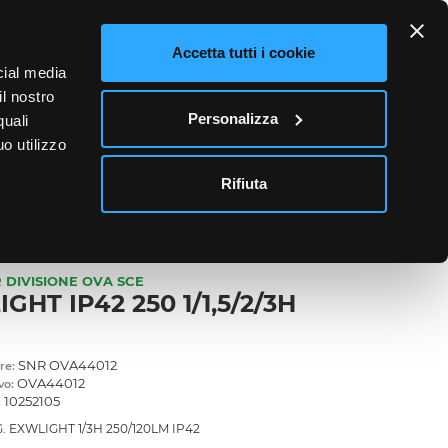
ETTO
Accetta tutti i cookie
cial media
0
il nostro
Accedi
Personalizza
quali
o utilizzo
News
Contatti
Rifiuta
 DIVISIONE OVA SCE
GHT IP42 250 1/1,5/2/3H
SNR OVA44012
re:
OVA44012
vo:
10252105
:
 EXWLIGHT 1/3H 250/120LM IP42