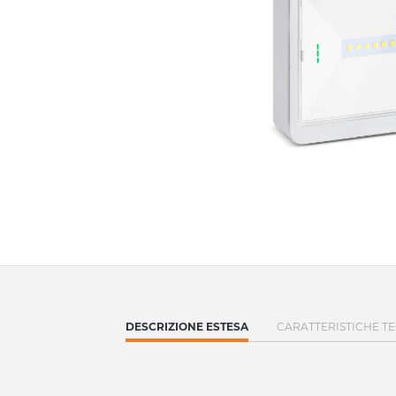
CURRENT
DESCRIZIONE ESTESA
CARATTERISTICHE T
TAB: