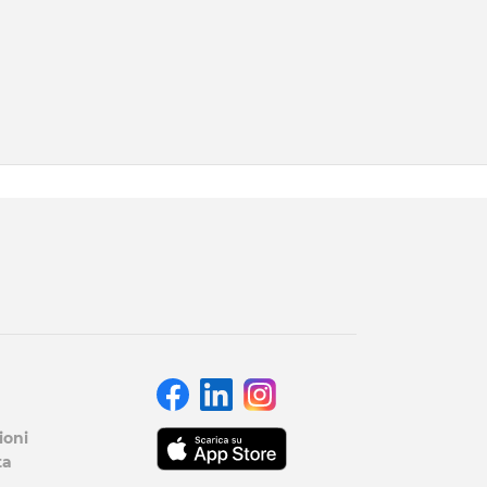
ioni
ta