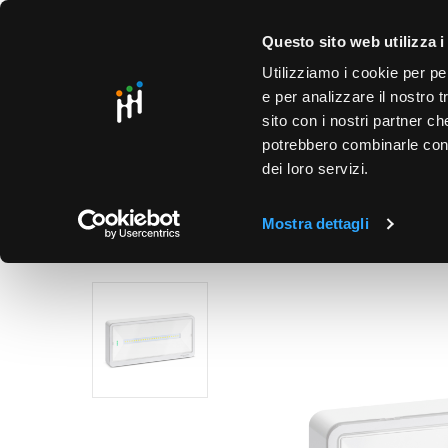
text.skipToContent
text.skipToNavigation
SO
Questo sito web utilizza i
Utilizziamo i cookie per pe
e per analizzare il nostro t
sito con i nostri partner ch
potrebbero combinarle con a
dei loro servizi.
PRODOTTI
PUNTI VENDITA
BUSINESS UNIT
HOME
/
LIGHTING
/
EMERGENZA
/
LAMPADE DI EMER
Mostra dettagli