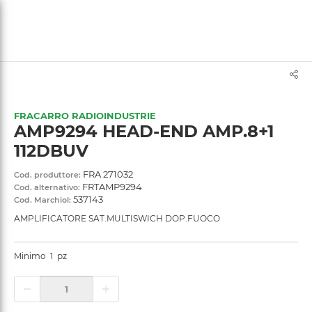
text.skipToContent
text.skipToNavigation
FRACARRO RADIOINDUSTRIE
AMP9294 HEAD-END AMP.8+1
112DBUV
FRA 271032
Cod. produttore:
FRTAMP9294
Cod. alternativo:
537143
Cod. Marchiol:
AMPLIFICATORE SAT.MULTISWICH DOP.FUOCO
Minimo
1
pz