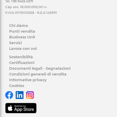
Tel.
+39 0422 4271
Cap. soc. 18.000.000,00 i.v
P.IVA 01176110268 - R.E.A 145991
Chi siamo
Punti vendita
Business Unit
Servizi
Lavora con noi
Sostenibilità
Certificazioni
Documenti legali - Segnalazioni
Condizioni generali di vendita
Informative privacy
Cookies