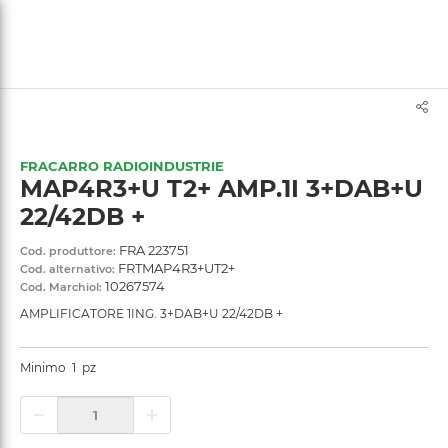
text.skipToContent
text.skipToNavigation
FRACARRO RADIOINDUSTRIE
MAP4R3+U T2+ AMP.1I 3+DAB+U
22/42DB +
FRA 223751
Cod. produttore:
FRTMAP4R3+UT2+
Cod. alternativo:
10267574
Cod. Marchiol:
AMPLIFICATORE 1ING. 3+DAB+U 22/42DB +
Minimo
1
pz