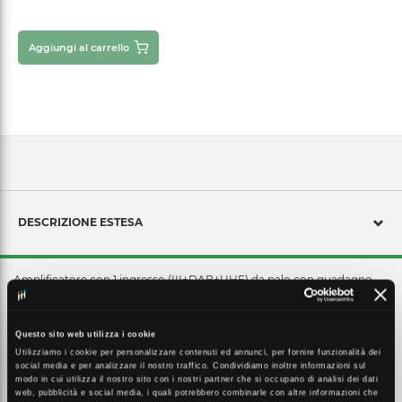
Aggiungi al carrello
DESCRIZIONE ESTESA
Amplificatore con 1 ingresso (III+DAB+UHF) da palo con guadagno
42dB e livello di uscita fino a 116dBμV in banda UHF, amplificazioni
separate VHF/UHF, regolazioni del guadagno (0-15dB) indipendenti
per ogni banda e bassa figura di rumore. Tecnologia T2 con filtro
Questo sito web utilizza i cookie
integrato per eliminare le interferenze 5G a 694MHz.
Utilizziamo i cookie per personalizzare contenuti ed annunci, per fornire funzionalità dei
social media e per analizzare il nostro traffico. Condividiamo inoltre informazioni sul
modo in cui utilizza il nostro sito con i nostri partner che si occupano di analisi dei dati
web, pubblicità e social media, i quali potrebbero combinarle con altre informazioni che