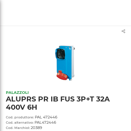
text.skipToContent
text.skipToNavigation
PALAZZOLI
ALUPRS PR IB FUS 3P+T 32A
400V 6H
PAL 472446
Cod. produttore:
PAL472446
Cod. alternativo:
20389
Cod. Marchiol: