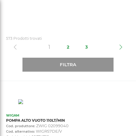
text.skipToContent
text.skipToNavigation
573 Prodotti trovati
(current)
1
2
3
FILTRA
WIGAM
POMPA ALTO VUOTO 110LT/MIN
ZWIG 02099040
Cod. produttore:
WIGRS7DE/V
Cod. alternativo: