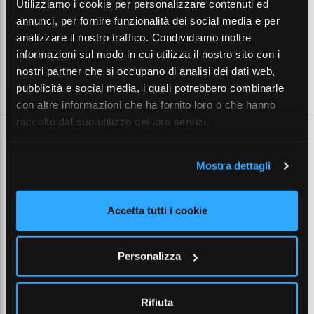
Utilizziamo i cookie per personalizzare contenuti ed
PRESA ASP. VIMAR IDEA BIANCA
annunci, per fornire funzionalità dei social media e per
analizzare il nostro traffico. Condividiamo inoltre
pz
informazioni sul modo in cui utilizza il nostro sito con i
nostri partner che si occupano di analisi dei dati web,
pubblicità e social media, i quali potrebbero combinarle
Aggiungi al carrello
con altre informazioni che ha fornito loro o che hanno
raccolto dal suo utilizzo dei loro servizi.
Mostra dettagli
TECNOPLUS
PRESA ASP. A BATTISCOPA COLOR ARGENTO
Accetta tutti i cookie
TNP 1464.5
Cod. produttore:
TCP1464.5
Cod. alternativo:
648446
Cod. Marchiol:
Personalizza
PRESA ASP. A BATTISCOPA COLOR ARGENTO
Rifiuta
pz