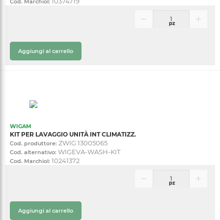
10374719
Cod. Marchiol:
pz
Aggiungi al carrello
WIGAM
KIT PER LAVAGGIO UNITÀ INT CLIMATIZZ.
ZWIG 13005065
Cod. produttore:
WIGEVA-WASH-KIT
Cod. alternativo:
10241372
Cod. Marchiol:
pz
Aggiungi al carrello