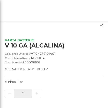
text.skipToContent
text.skipToNavigation
VARTA BATTERIE
V 10 GA (ALCALINA)
VAT 04274101401
Cod. produttore:
VATV10GA
Cod. alternativo:
10006657
Cod. Marchiol:
MICROPILA D11,6 H3,1 BLS 1PZ
Minimo
1
pz