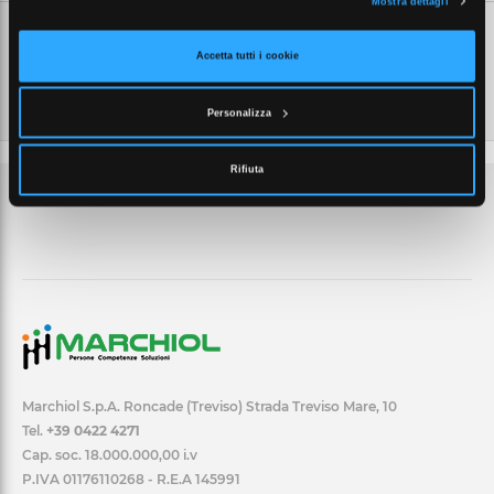
Mostra dettagli
Accetta tutti i cookie
Personalizza
Rifiuta
Marchiol S.p.A. Roncade (Treviso) Strada Treviso Mare, 10
Tel.
+39 0422 4271
Cap. soc. 18.000.000,00 i.v
P.IVA 01176110268 - R.E.A 145991