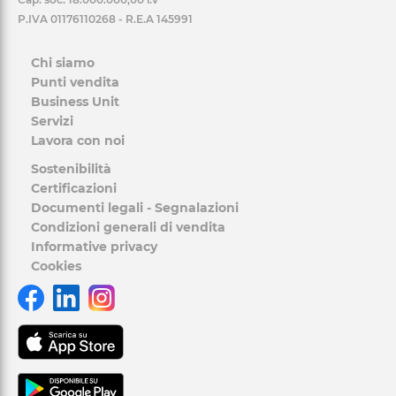
P.IVA 01176110268 - R.E.A 145991
Chi siamo
Punti vendita
Business Unit
Servizi
Lavora con noi
Sostenibilità
Certificazioni
Documenti legali - Segnalazioni
Condizioni generali di vendita
Informative privacy
Cookies