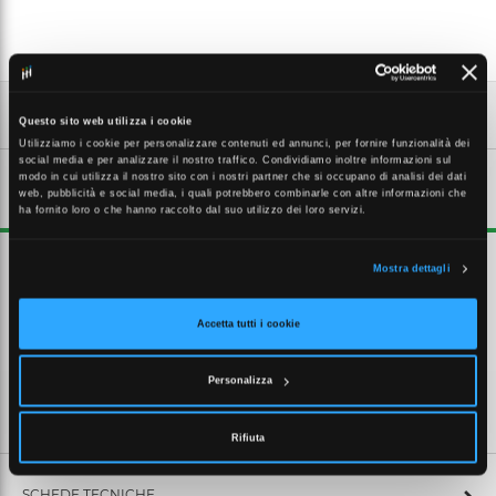
Questo sito web utilizza i cookie
Utilizziamo i cookie per personalizzare contenuti ed annunci, per fornire funzionalità dei
social media e per analizzare il nostro traffico. Condividiamo inoltre informazioni sul
modo in cui utilizza il nostro sito con i nostri partner che si occupano di analisi dei dati
DESCRIZIONE ESTESA
web, pubblicità e social media, i quali potrebbero combinarle con altre informazioni che
ha fornito loro o che hanno raccolto dal suo utilizzo dei loro servizi.
Terminale unipolare ibrido per esterno per cavi unipolari schermati a
Mostra dettagli
isolante estruso. Ambito di consegna: 1 set per 3 fasi, guaina
termorestringente resistente a scariche superficiali, elementi siliconici
anti stress, guaina siliconica, capicorda a vite, nastro sigillante,
Accetta tutti i cookie
materiale di montaggio, istruzioni di montaggio.
Personalizza
CARATTERISTICHE TECNICHE
Rifiuta
SCHEDE TECNICHE