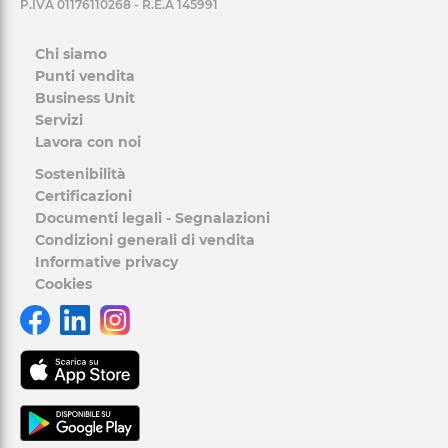
P.IVA 01176110268 - R.E.A 145991
Chi siamo
Punti vendita
Business Unit
Servizi
Lavora con noi
Sostenibilità
Certificazioni
Documenti legali - Segnalazioni
Condizioni generali di vendita
Informative privacy
Cookies