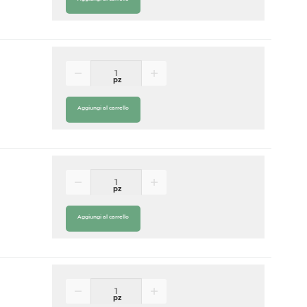
pz
Aggiungi al carrello
pz
Aggiungi al carrello
pz