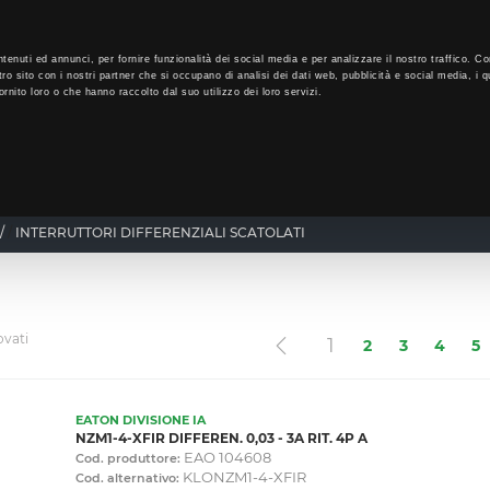
LO
34
GIORNI PER ISCRIVERTI, SCARICA SUBITO QUI IL TUO BIGLI
tenuti ed annunci, per fornire funzionalità dei social media e per analizzare il nostro traffico. Co
tro sito con i nostri partner che si occupano di analisi dei dati web, pubblicità e social media, i q
rnito loro o che hanno raccolto dal suo utilizzo dei loro servizi.
CHI SIAMO
PROGRAMMA FEDELTÀ
CORSI FORMAZIONE
/
INTERRUTTORI DIFFERENZIALI SCATOLATI
ovati
(current)
1
2
3
4
5
EATON DIVISIONE IA
NZM1-4-XFIR DIFFEREN. 0,03 - 3A RIT. 4P A
EAO 104608
Cod. produttore:
KLONZM1-4-XFIR
Cod. alternativo: