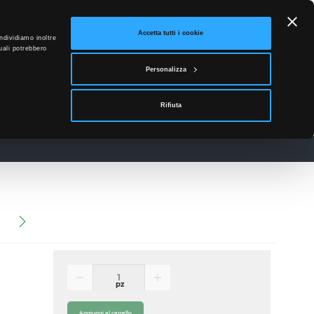
ETTO
Accetta tutti i cookie
ndividiamo inoltre
uali potrebbero
0
Personalizza
Accedi
Rifiuta
News
Contatti
pz
Aggiungi al carrello