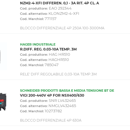
NZM2-4-XFI DIFFEREN. 0,1 - 3A RIT. 4P CL. A
EAO 292344
Cod. produttore:
KLONZM2-4-XFI
Cod. alternativo:
771157
Cod. Marchiol:
BLOCCO DIFFERENZIALE 4P 250A 100-3000MA
HAGER INDUSTRIALE
R.DIFF. REG. 0.03-10A TEMP. 3M
HAG HR510
Cod. produttore:
HAGHR510
Cod. alternativo:
785047
Cod. Marchiol:
RELE' DIFF.REGOLABILE 0,03-10A TEMP.3M
SCHNEIDER PRODOTTI BASSA E MEDIA TENSIONE BT DE
VIGI 200-440V 4P FOR NSX400/630
SNR LV432465
Cod. produttore:
NMGLV432465
Cod. alternativo:
10273782
Cod. Marchiol:
BLOCCO DIFFERENZIALE 4P 630A