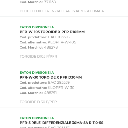
771158
Cod. Marchiol:
BLOCCO DIFFERENZIALE 4P 160A 30-3000MA A
EATON DIVISIONE IA
PFR-W-105 TOROIDE X PFR D105MM
EAO 285602
Cod. produttore:
KLOPFR-W-105
Cod. alternativo:
488278
Cod. Marchiol:
TOROIDE D105 P/PFR
EATON DIVISIONE IA
PFR-W-30 TOROIDE X PFR D30MM
EAO 285559
Cod. produttore:
KLOPFR-W-30
Cod. alternativo:
488291
Cod. Marchiol:
TOROIDE D 30 P/PFR
EATON DIVISIONE IA
PFR-5 RELE' DIFFERENZIALE 30MA-5A RIT.0-5S
EAO 285557
Cod. produttore: