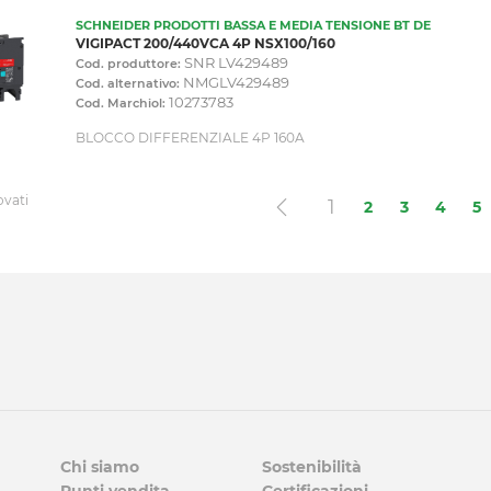
SCHNEIDER PRODOTTI BASSA E MEDIA TENSIONE BT DE
VIGIPACT 200/440VCA 4P NSX100/160
SNR LV429489
Cod. produttore:
NMGLV429489
Cod. alternativo:
10273783
Cod. Marchiol:
BLOCCO DIFFERENZIALE 4P 160A
ovati
(current)
1
2
3
4
5
Chi siamo
Sostenibilità
Punti vendita
Certificazioni