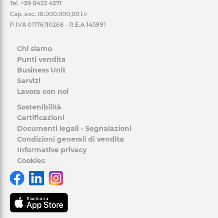
Tel.
+39 0422 4271
Cap. soc. 18.000.000,00 i.v
P.IVA 01176110268 - R.E.A 145991
Chi siamo
Punti vendita
Business Unit
Servizi
Lavora con noi
Sostenibilità
Certificazioni
Documenti legali - Segnalazioni
Condizioni generali di vendita
Informative privacy
Cookies