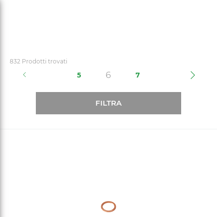
text.skipToContent
text.skipToNavigation
832 Prodotti trovati
(current)
6
5
7
FILTRA