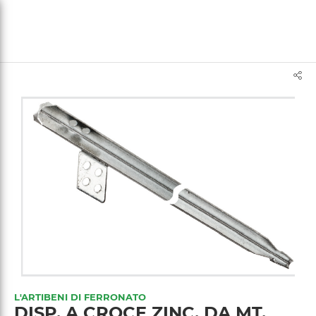
text.skipToContent
text.skipToNavigation
L'ARTIBENI DI FERRONATO
DISP. A CROCE ZINC. DA MT.