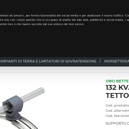
LO
32
GIORNI PER ISCRIVERTI, SCARICA SUBITO QUI IL TUO BIGLI
tenuti ed annunci, per fornire funzionalità dei social media e per analizzare il nostro traffico. Co
tro sito con i nostri partner che si occupano di analisi dei dati web, pubblicità e social media, i q
rnito loro o che hanno raccolto dal suo utilizzo dei loro servizi.
CHI SIAMO
PROGRAMMA FEDELTÀ
CORSI FORMAZIONE
 IMPIANTI DI TERRA E LIMITATORI DI SOVRATENSIONE
/
MORSETTERIA
OBO BETT
132 K
TETT
Cod. produtto
Cod. alternati
Cod. Marchiol
SUPPORTO 