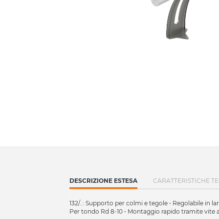
CURRENT
DESCRIZIONE ESTESA
CARATTERISTICHE T
TAB:
132/..: Supporto per colmi e tegole • Regolabile in
Per tondo Rd 8-10 • Montaggio rapido tramite vite a