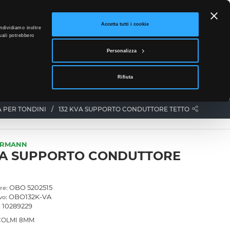
ETTO
Accetta tutti i cookie
ndividiamo inoltre
uali potrebbero
0
Personalizza
Accedi
Rifiuta
News
Contatti
 PER TONDINI
/
132 KVA SUPPORTO CONDUTTORE TETTO
ERMANN
VA SUPPORTO CONDUTTORE
O
OBO 5202515
re:
OBO132K-VA
vo:
10289229
:
COLMI 8MM