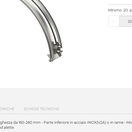
Minimo
20
p
ECNICHE
SCHEDE TECNICHE
 larghezza da 160-260 mm • Parte inferiore in acciaio INOX(V2A) o in rame • 
d alette