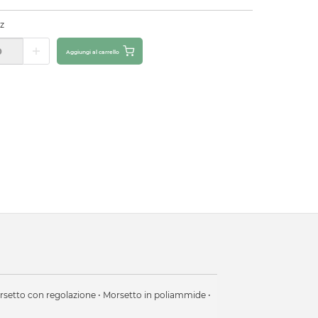
z
Aggiungi al carrello
Morsetto con regolazione • Morsetto in poliammide •