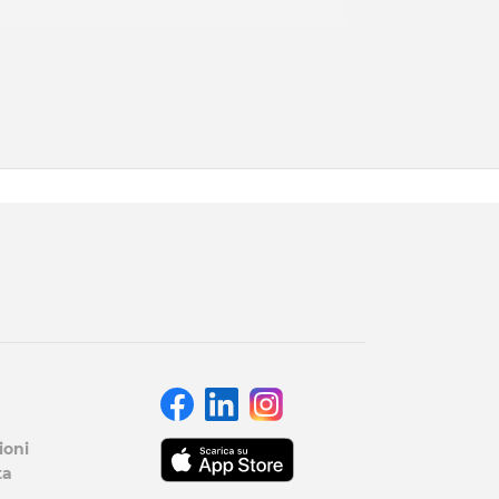
ioni
ta