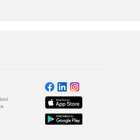
ioni
ta