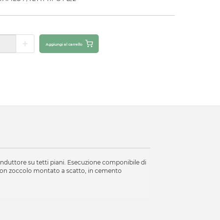
Aggiungi al carrello
conduttore su tetti piani. Esecuzione componibile di
i, con zoccolo montato a scatto, in cemento