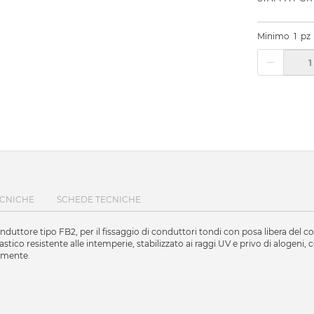
Minimo
1
pz
ECNICHE
SCHEDE TECNICHE
conduttore tipo FB2, per il fissaggio di conduttori tondi con posa libera del 
lastico resistente alle intemperie, stabilizzato ai raggi UV e privo di alogen
tamente.