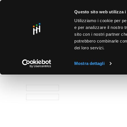
text.skipToContent
text.skipToNavigation
SO
Questo sito web utilizza i
Utilizziamo i cookie per pe
e per analizzare il nostro t
sito con i nostri partner ch
potrebbero combinarle con a
dei loro servizi.
PRODOTTI
PUNTI VENDITA
BUSINESS UNIT
HOME
/
MATERIALE CIVILE E INDUSTRIALE
/
SISTEMI PER
Mostra dettagli
STAFFA PORTAFILO XTETTI FB2 XTETTI PIANI