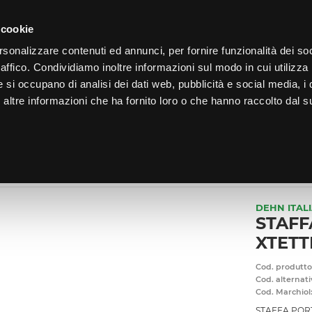
LO
32
GIORNI PER ISCRIVERTI, SCARICA SUBITO QUI IL TUO BIGLI
 cookie
rsonalizzare contenuti ed annunci, per fornire funzionalità dei so
raffico. Condividiamo inoltre informazioni sul modo in cui utilizza 
e si occupano di analisi dei dati web, pubblicità e social media, i 
ltre informazioni che ha fornito loro o che hanno raccolto dal su
CHI SIAMO
PROGRAMMA FEDELTÀ
CORSI FORMAZIONE
 IMPIANTI DI TERRA E LIMITATORI DI SOVRATENSIONE
/
MORSETTERIA
DEHN ITAL
STAFF
XTETT
Cod. produtto
Cod. alternati
Cod. Marchiol
STAFFA PORT