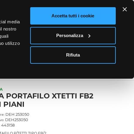
ETTO
Accetta tutti i cookie
cial media
0
il nostro
Accedi
Personalizza
quali
o utilizzo
News
Contatti
Rifiuta
 PER TONDINI
/
IA
A PORTAFILO XTETTI FB2
I PIANI
DEH 253050
re:
DEH253050
vo:
443158
:
AFILO P/TETTI TIPO FB/2