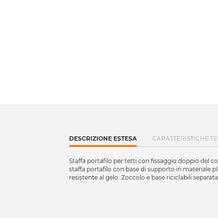
CURRENT
DESCRIZIONE ESTESA
CARATTERISTICHE T
TAB:
Staffa portafilo per tetti con fissaggio doppio del 
staffa portafilo con base di supporto in materiale p
resistente al gelo. Zoccolo e base riciclabili separa